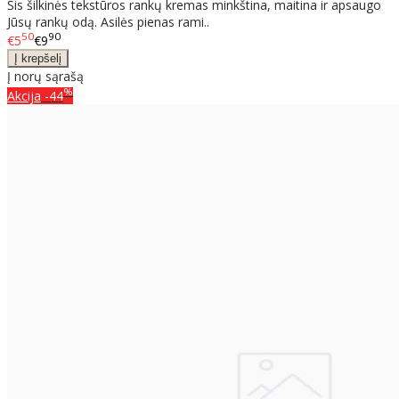
Šis šilkinės tekstūros rankų kremas minkština, maitina ir apsaugo
Jūsų rankų odą. Asilės pienas rami..
50
90
€5
€9
Į norų sąrašą
%
Akcija
-44