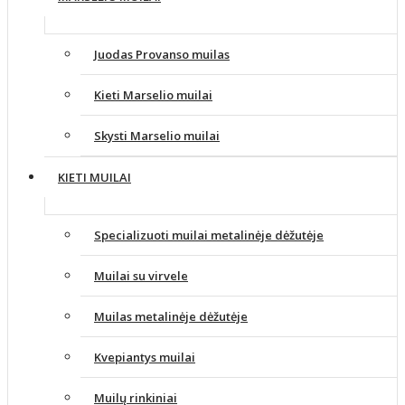
Juodas Provanso muilas
Kieti Marselio muilai
Skysti Marselio muilai
KIETI MUILAI
Specializuoti muilai metalinėje dėžutėje
Muilai su virvele
Muilas metalinėje dėžutėje
Kvepiantys muilai
Muilų rinkiniai