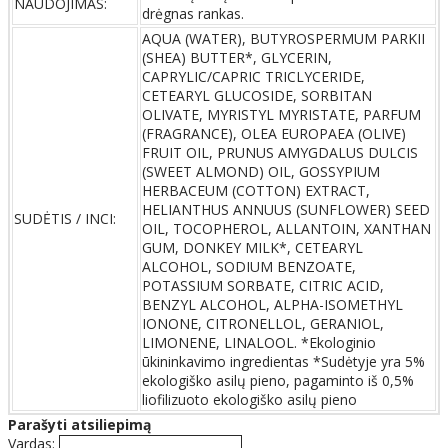
NAUDOJIMAS:
drėgnas rankas.
AQUA (WATER), BUTYROSPERMUM PARKII
(SHEA) BUTTER*, GLYCERIN,
CAPRYLIC/CAPRIC TRICLYCERIDE,
CETEARYL GLUCOSIDE, SORBITAN
OLIVATE, MYRISTYL MYRISTATE, PARFUM
(FRAGRANCE), OLEA EUROPAEA (OLIVE)
FRUIT OIL, PRUNUS AMYGDALUS DULCIS
(SWEET ALMOND) OIL, GOSSYPIUM
HERBACEUM (COTTON) EXTRACT,
HELIANTHUS ANNUUS (SUNFLOWER) SEED
SUDĖTIS / INCI:
OIL, TOCOPHEROL, ALLANTOIN, XANTHAN
GUM, DONKEY MILK*, CETEARYL
ALCOHOL, SODIUM BENZOATE,
POTASSIUM SORBATE, CITRIC ACID,
BENZYL ALCOHOL, ALPHA-ISOMETHYL
IONONE, CITRONELLOL, GERANIOL,
LIMONENE, LINALOOL. *Ekologinio
ūkininkavimo ingredientas *Sudėtyje yra 5%
ekologiško asilų pieno, pagaminto iš 0,5%
liofilizuoto ekologiško asilų pieno
Parašyti atsiliepimą
Vardas: