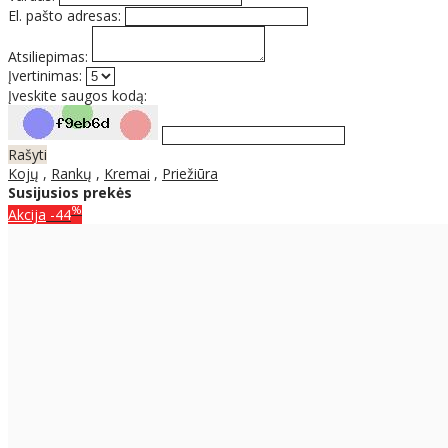
El. pašto adresas:
Atsiliepimas:
Įvertinimas:
Įveskite saugos kodą:
Rašyti
Kojų
,
Rankų
,
Kremai
,
Priežiūra
Susijusios prekės
%
Akcija
-44