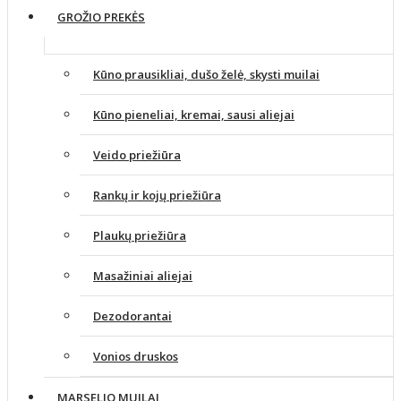
GROŽIO PREKĖS
Kūno prausikliai, dušo želė, skysti muilai
Kūno pieneliai, kremai, sausi aliejai
Veido priežiūra
Rankų ir kojų priežiūra
Plaukų priežiūra
Masažiniai aliejai
Dezodorantai
Vonios druskos
MARSELIO MUILAI