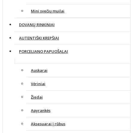
Mini svečių muilai
DOVANŲ RINKINIAI
AUTENTIŠKI KREPŠIAI
PORCELIANO PAPUOŠALAI
Auskarai
Vėriniai
Žiedai
Apyrankės
Aksesuarai į rūbus