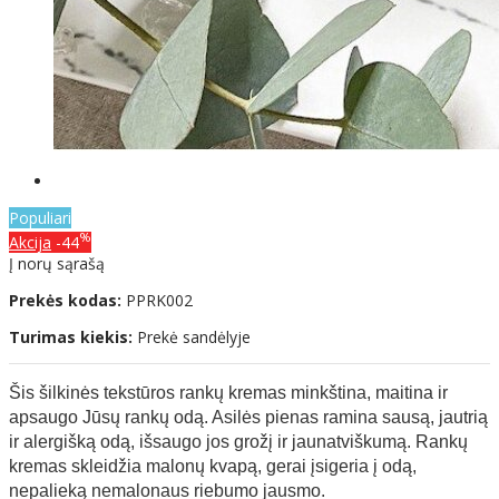
Populiari
%
Akcija
-44
Į norų sąrašą
Prekės kodas:
PPRK002
Turimas kiekis:
Prekė sandėlyje
Šis šilkinės tekstūros rankų kremas minkština, maitina ir
apsaugo Jūsų rankų odą. Asilės pienas ramina sausą, jautrią
ir alergišką odą, išsaugo jos grožį ir jaunatviškumą. Rankų
kremas skleidžia malonų kvapą, gerai įsigeria į odą,
nepalieką nemalonaus riebumo jausmo.