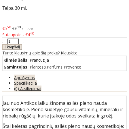
Talpa 30 ml.
50
90
€5
€9
su PVM
40
Sutaupote - €4
Turite klausimų apie šią prekę?
Klauskite
Kilmės šalis:
Prancūzija
Gamintojas:
Plantes&Parfums Provence
Aprašymas
Specifikacija
(0) Atsiliepimai
Jau nuo Antikos laiku žinoma asilės pieno nauda
kosmetikoje. Pieno sudėtyje gausu vitaminų, mineralų ir
riebalų rūgščių, kurie įtakoje odos sveikatą ir grožį.
Štai keletas pagrindinių asilės pieno naudų kosmetikoje: