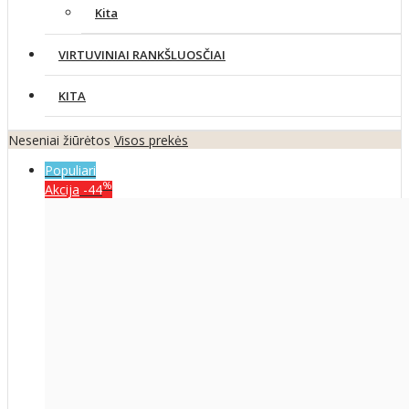
Kita
VIRTUVINIAI RANKŠLUOSČIAI
KITA
Neseniai žiūrėtos
Visos prekės
Populiari
%
Akcija
-44