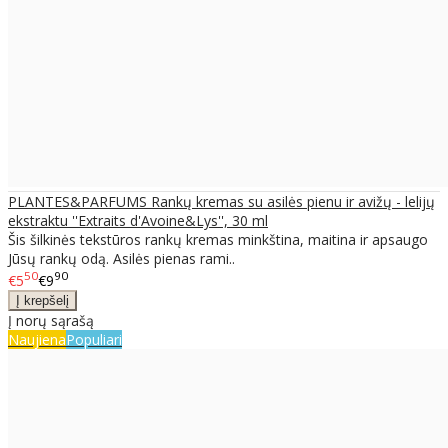
PLANTES&PARFUMS Rankų kremas su asilės pienu ir avižų - lelijų
ekstraktu ''Extraits d'Avoine&Lys'', 30 ml
Šis šilkinės tekstūros rankų kremas minkština, maitina ir apsaugo
Jūsų rankų odą. Asilės pienas rami..
50
90
€5
€9
Į norų sąrašą
Naujiena
Populiari