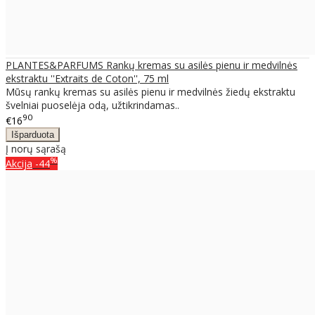
PLANTES&PARFUMS Rankų kremas su asilės pienu ir medvilnės
ekstraktu ''Extraits de Coton'', 75 ml
Mūsų rankų kremas su asilės pienu ir medvilnės žiedų ekstraktu
švelniai puoselėja odą, užtikrindamas..
90
€16
Į norų sąrašą
%
Akcija
-44