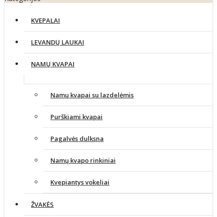
KVEPALAI
LEVANDŲ LAUKAI
NAMŲ KVAPAI
Namų kvapai su lazdelėmis
Purškiami kvapai
Pagalvės dulksna
Namų kvapo rinkiniai
Kvepiantys vokeliai
ŽVAKĖS