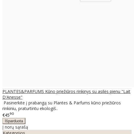
PLANTES&PARFUMS Kūno priežiūros rinkinys su asilės pienu "Lait
D'Anesse"
Pasinerkite į prabangą su Plantes & Parfums kūno priežiūros
rinkiniu, praturtintu ekologiš..
90
€45
Į norų sąrašą
Kategorijos