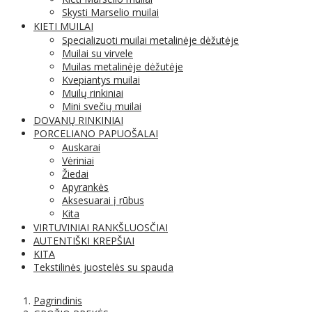
Skysti Marselio muilai
KIETI MUILAI
Specializuoti muilai metalinėje dėžutėje
Muilai su virvele
Muilas metalinėje dėžutėje
Kvepiantys muilai
Muilų rinkiniai
Mini svečių muilai
DOVANŲ RINKINIAI
PORCELIANO PAPUOŠALAI
Auskarai
Vėriniai
Žiedai
Apyrankės
Aksesuarai į rūbus
Kita
VIRTUVINIAI RANKŠLUOSČIAI
AUTENTIŠKI KREPŠIAI
KITA
Tekstilinės juostelės su spauda
Pagrindinis