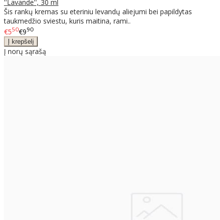
''Lavande'', 30 ml
Šis rankų kremas su eteriniu levandų aliejumi bei papildytas
taukmedžio sviestu, kuris maitina, rami..
50
90
€5
€9
Į norų sąrašą