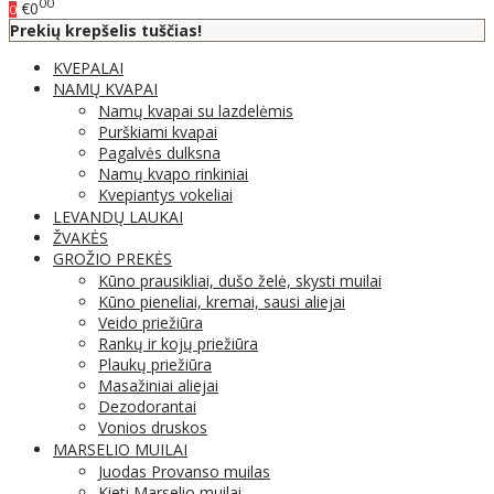
00
€0
0
Prekių krepšelis tuščias!
KVEPALAI
NAMŲ KVAPAI
Namų kvapai su lazdelėmis
Purškiami kvapai
Pagalvės dulksna
Namų kvapo rinkiniai
Kvepiantys vokeliai
LEVANDŲ LAUKAI
ŽVAKĖS
GROŽIO PREKĖS
Kūno prausikliai, dušo želė, skysti muilai
Kūno pieneliai, kremai, sausi aliejai
Veido priežiūra
Rankų ir kojų priežiūra
Plaukų priežiūra
Masažiniai aliejai
Dezodorantai
Vonios druskos
MARSELIO MUILAI
Juodas Provanso muilas
Kieti Marselio muilai