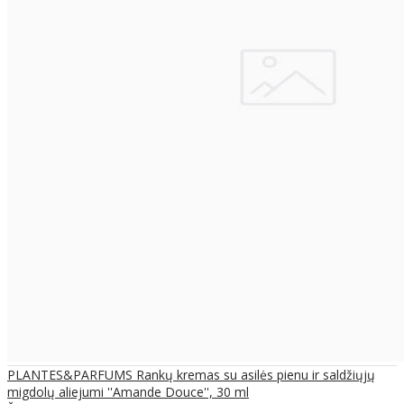
PLANTES&PARFUMS Rankų kremas su asilės pienu ir saldžiųjų
migdolų aliejumi ''Amande Douce'', 30 ml