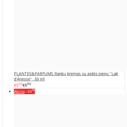
PLANTES&PARFUMS Rankų kremas su asilės pienu ''Lait
d'Ánesse'', 30 ml
50
90
€5
€9
%
Akcija
-44