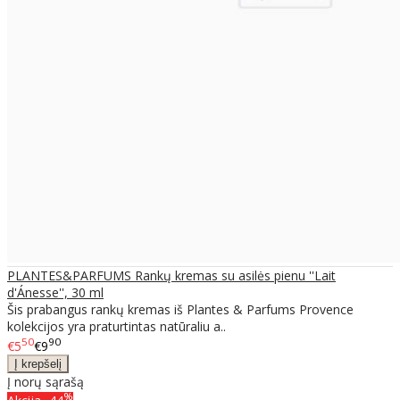
PLANTES&PARFUMS Rankų kremas su asilės pienu ''Lait
d'Ánesse'', 30 ml
Šis prabangus rankų kremas iš Plantes & Parfums Provence
kolekcijos yra praturtintas natūraliu a..
50
90
€5
€9
Į norų sąrašą
%