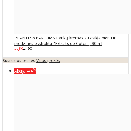
PLANTES&PARFUMS Rankų kremas su asilės pienu ir
medvilnės ekstraktu ''Extraits de Coton'', 30 ml
50
90
€5
€9
Susijusios prekės
Visos prekės
%
Akcija
-44