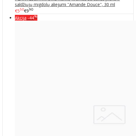
saldžiųjų migdolų aliejumi ''Amande Douce'', 30 ml
50
90
€5
€9
%
Akcija
-44