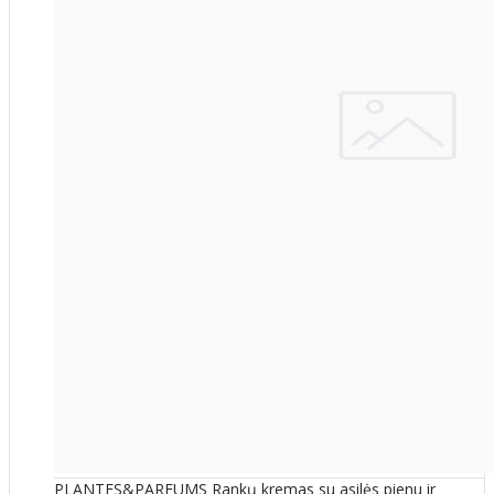
PLANTES&PARFUMS Rankų kremas su asilės pienu ir