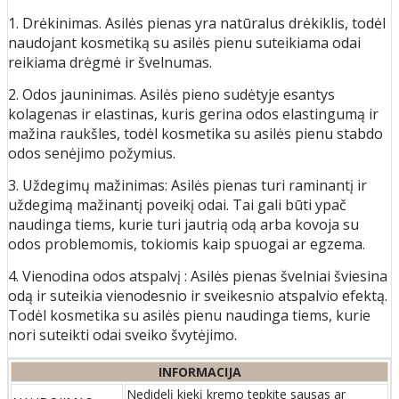
1. Drėkinimas. Asilės pienas yra natūralus drėkiklis, todėl
naudojant kosmetiką su asilės pienu suteikiama odai
reikiama drėgmė ir švelnumas.
2. Odos jauninimas. Asilės pieno sudėtyje esantys
kolagenas ir elastinas, kuris gerina odos elastingumą ir
mažina raukšles, todėl kosmetika su asilės pienu stabdo
odos senėjimo požymius.
3. Uždegimų mažinimas: Asilės pienas turi raminantį ir
uždegimą mažinantį poveikį odai. Tai gali būti ypač
naudinga tiems, kurie turi jautrią odą arba kovoja su
odos problemomis, tokiomis kaip spuogai ar egzema.
4. Vienodina odos atspalvį : Asilės pienas švelniai šviesina
odą ir suteikia vienodesnio ir sveikesnio atspalvio efektą.
Todėl kosmetika su asilės pienu naudinga tiems, kurie
nori suteikti odai sveiko švytėjimo.
INFORMACIJA
Nedidelį kiekį kremo tepkite sausas ar