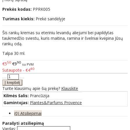
Prekės kodas:
PPRK005
Turimas kiekis:
Prekė sandėlyje
Šis rankų kremas su eteriniu levandų aliejumi bei papildytas
taukmedžio sviestu, kuris maitina, ramina ir švelniai kvėpina Jūsų
rankų odą.
Talpa 30 ml.
50
90
€5
€9
su PVM
40
Sutaupote - €4
Turite klausimų apie šią prekę?
Klauskite
Kilmės šalis:
Prancūzija
Gamintojas:
Plantes&Parfums Provence
(0) Atsiliepimai
Parašyti atsiliepimą
Vardas: