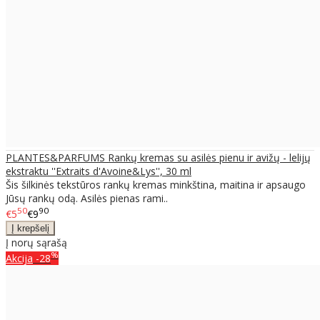
PLANTES&PARFUMS Rankų kremas su asilės pienu ir avižų - lelijų
ekstraktu ''Extraits d'Avoine&Lys'', 30 ml
Šis šilkinės tekstūros rankų kremas minkština, maitina ir apsaugo
Jūsų rankų odą. Asilės pienas rami..
50
90
€5
€9
Į norų sąrašą
%
Akcija
-28