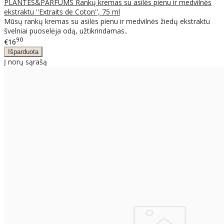
PLANTES&PARFUMS Rankų kremas su asilės pienu ir medvilnės
ekstraktu ''Extraits de Coton'', 75 ml
Mūsų rankų kremas su asilės pienu ir medvilnės žiedų ekstraktu
švelniai puoselėja odą, užtikrindamas..
90
€16
Į norų sąrašą