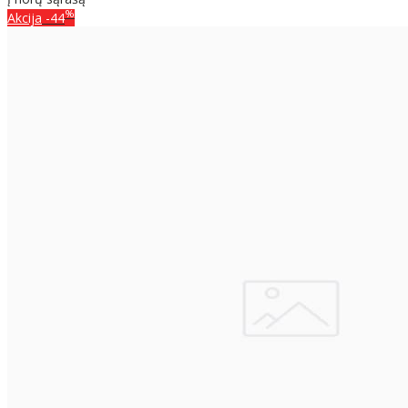
%
Akcija
-44