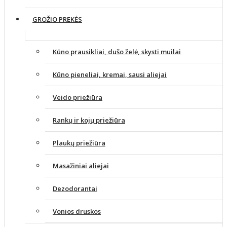
GROŽIO PREKĖS
Kūno prausikliai, dušo želė, skysti muilai
Kūno pieneliai, kremai, sausi aliejai
Veido priežiūra
Rankų ir kojų priežiūra
Plaukų priežiūra
Masažiniai aliejai
Dezodorantai
Vonios druskos