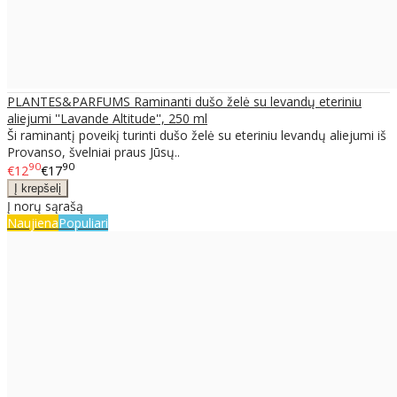
PLANTES&PARFUMS Raminanti dušo želė su levandų eteriniu
aliejumi ''Lavande Altitude'', 250 ml
Ši raminantį poveikį turinti dušo želė su eteriniu levandų aliejumi iš
Provanso, švelniai praus Jūsų..
90
90
€12
€17
Į norų sąrašą
Naujiena
Populiari