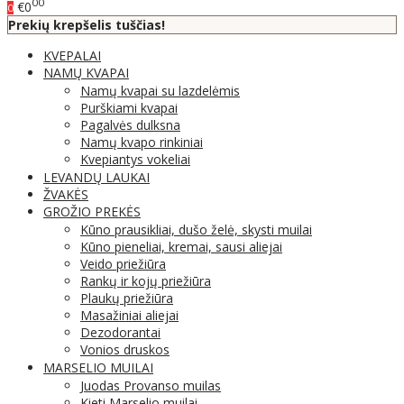
00
€0
0
Prekių krepšelis tuščias!
KVEPALAI
NAMŲ KVAPAI
Namų kvapai su lazdelėmis
Purškiami kvapai
Pagalvės dulksna
Namų kvapo rinkiniai
Kvepiantys vokeliai
LEVANDŲ LAUKAI
ŽVAKĖS
GROŽIO PREKĖS
Kūno prausikliai, dušo želė, skysti muilai
Kūno pieneliai, kremai, sausi aliejai
Veido priežiūra
Rankų ir kojų priežiūra
Plaukų priežiūra
Masažiniai aliejai
Dezodorantai
Vonios druskos
MARSELIO MUILAI
Juodas Provanso muilas
Kieti Marselio muilai