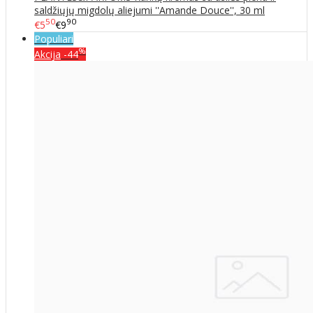
saldžiųjų migdolų aliejumi ''Amande Douce'', 30 ml
50
90
€5
€9
Populiari
%
Akcija
-44