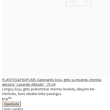
PLANTES&PARFUMS Gaivinantis kojų gelis su levandų eteriniu
aliejumi ''Lavande Altitude'', 75 ml
Lengvų kojų gelis praturtintas eteriniu levandų aliejumi bei
mentoliu, kuris idealiai tinka pavargus..
90
€16
Į norų sąrašą