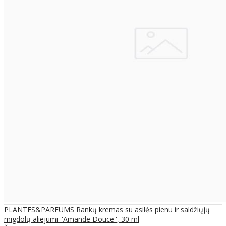
PLANTES&PARFUMS Rankų kremas su asilės pienu ir saldžiųjų
migdolų aliejumi ''Amande Douce'', 30 ml