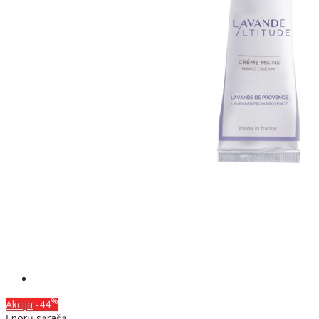
%
Akcija
-44
Į norų sąrašą