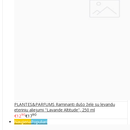
PLANTES&PARFUMS Raminanti dušo želė su levandų
eteriniu aliejumi ''Lavande Altitude'', 250 ml
90
90
€12
€17
Naujiena
Populiari