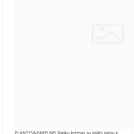
PLANTES&PARFUMS Rankų kremas su asilės pienu ir