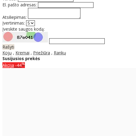
El. pašto adresas:
Atsiliepimas:
Įvertinimas:
Įveskite saugos kodą:
Rašyti
Kojų
,
Kremai
,
Priežiūra
,
Rankų
Susijusios prekės
%
Akcija
-44