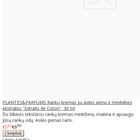
PLANTES&PARFUMS Rankų kremas su asilės pienu ir medvilnės
ekstraktu ''Extraits de Coton'', 30 ml
Šis šilkinės tekstūros rankų kremas minkština, maitina ir apsaugo
Jūsų rankų odą. Asilės pienas rami..
50
90
€5
€9
Į norų sąrašą