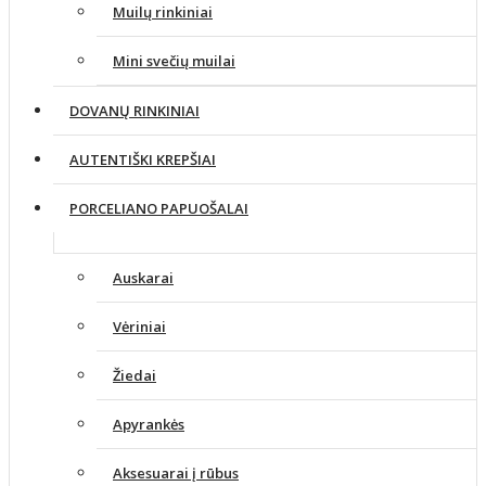
Muilų rinkiniai
Mini svečių muilai
DOVANŲ RINKINIAI
AUTENTIŠKI KREPŠIAI
PORCELIANO PAPUOŠALAI
Auskarai
Vėriniai
Žiedai
Apyrankės
Aksesuarai į rūbus