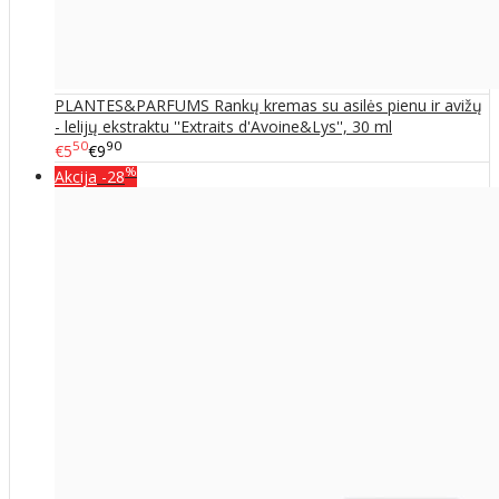
PLANTES&PARFUMS Rankų kremas su asilės pienu ir avižų
- lelijų ekstraktu ''Extraits d'Avoine&Lys'', 30 ml
50
90
€5
€9
%
Akcija
-28