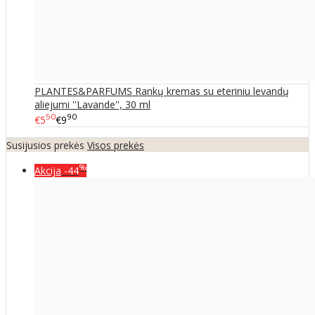
PLANTES&PARFUMS Rankų kremas su eteriniu levandų
aliejumi ''Lavande'', 30 ml
50
90
€5
€9
Susijusios prekės
Visos prekės
%
Akcija
-44