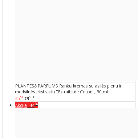
PLANTES&PARFUMS Rankų kremas su asilės pienu ir
medvilnės ekstraktu ''Extraits de Coton'', 30 ml
50
90
€5
€9
%
Akcija
-44