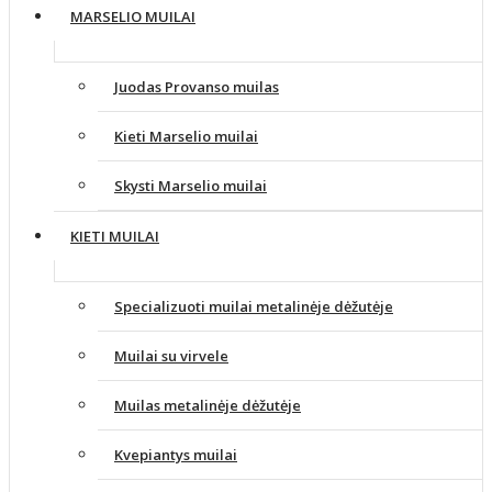
MARSELIO MUILAI
Juodas Provanso muilas
Kieti Marselio muilai
Skysti Marselio muilai
KIETI MUILAI
Specializuoti muilai metalinėje dėžutėje
Muilai su virvele
Muilas metalinėje dėžutėje
Kvepiantys muilai