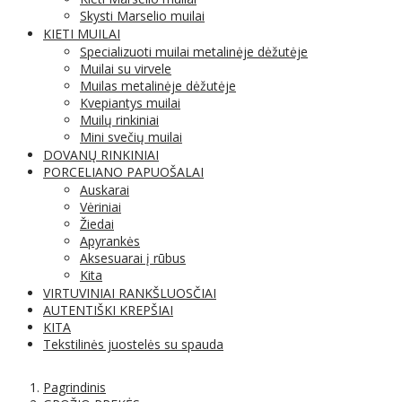
Skysti Marselio muilai
KIETI MUILAI
Specializuoti muilai metalinėje dėžutėje
Muilai su virvele
Muilas metalinėje dėžutėje
Kvepiantys muilai
Muilų rinkiniai
Mini svečių muilai
DOVANŲ RINKINIAI
PORCELIANO PAPUOŠALAI
Auskarai
Vėriniai
Žiedai
Apyrankės
Aksesuarai į rūbus
Kita
VIRTUVINIAI RANKŠLUOSČIAI
AUTENTIŠKI KREPŠIAI
KITA
Tekstilinės juostelės su spauda
Pagrindinis