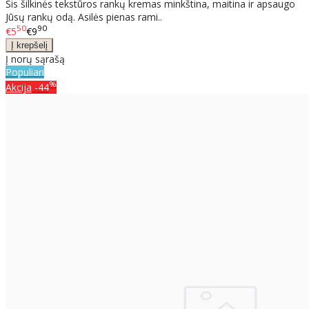
Šis šilkinės tekstūros rankų kremas minkština, maitina ir apsaugo
Jūsų rankų odą. Asilės pienas rami..
50
90
€5
€9
Į norų sąrašą
Populiari
%
Akcija
-44