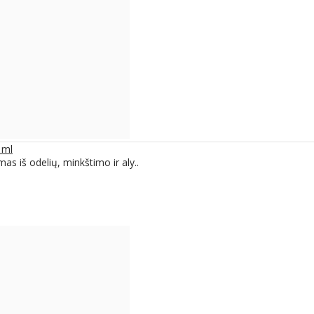
 ml
as iš odelių, minkštimo ir aly..