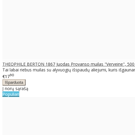
THEOPHILE BERTON 1867 Juodas Provanso muilas "Verveine", 500
Tai labai riebus muilas su alyvuogių išspaudų aliejumi, kuris išgaunam
90
€17
Į norų sąrašą
Populiari