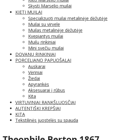
Skysti Marselio muilai
KIETI MUILAI
Specializuoti muilai metalinėje dėžutėje
Muilai su virvele
Muilas metalinėje dėžutėje
Kvepiantys muilai
Muilų rinkiniai
Mini svečių muilai
DOVANŲ RINKINIAI
PORCELIANO PAPUOŠALAI
Auskarai
Vėriniai
Žiedai
Apyrankės
Aksesuarai į rūbus
Kita
VIRTUVINIAI RANKŠLUOSČIAI
AUTENTIŠKI KREPŠIAI
KITA
Tekstilinės juostelės su spauda
Theophile Berton 1867