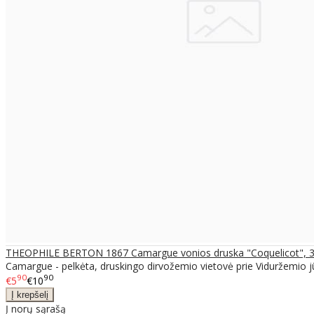
THEOPHILE BERTON 1867 Camargue vonios druska "Coquelicot", 3
Camargue - pelkėta, druskingo dirvožemio vietovė prie Viduržemio jūro
90
90
€5
€10
Į norų sąrašą