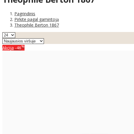
Pagrindinis
Pirkite pagal gamintoją
Theophile Berton 1867
%
Akcija
-46