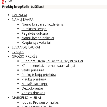
00
€0
0
Prekių krepšelis tuščias!
KVEPALAI
NAMŲ KVAPAI
Namų kvapai su lazdelėmis
Purškiami kvapai
Pagalvės dulksna
Namų kvapo rinkiniai
Kvepiantys vokeliai
LEVANDŲ LAUKAI
ŽVAKĖS
GROŽIO PREKĖS
Kūno prausikliai, dušo želė, skysti muilai
Kūno pieneliai, kremai, sausi aliejai
Veido priežiūra
Rankų ir kojų priežiūra
Plaukų priežiūra
Masažiniai aliejai
Dezodorantai
Vonios druskos
MARSELIO MUILAI
Juodas Provanso muilas
Kieti Marselio muilai