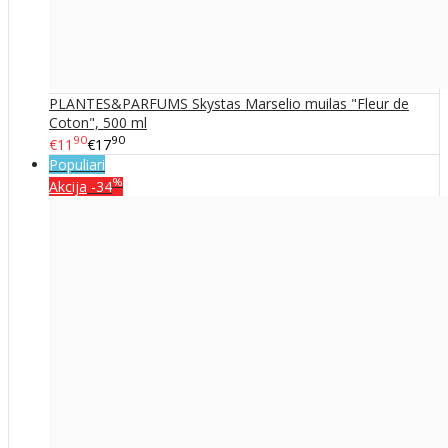
PLANTES&PARFUMS Skystas Marselio muilas "Fleur de
Coton", 500 ml
90
90
€11
€17
Populiari
%
Akcija
-34