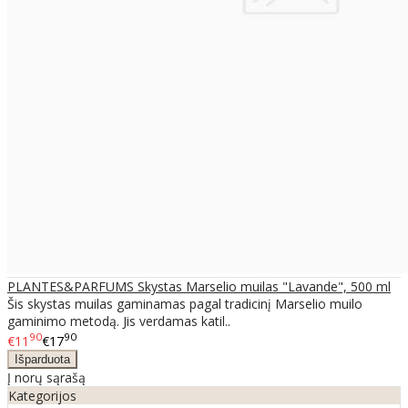
PLANTES&PARFUMS Skystas Marselio muilas "Lavande", 500 ml
Šis skystas muilas gaminamas pagal tradicinį Marselio muilo
gaminimo metodą. Jis verdamas katil..
90
90
€11
€17
Į norų sąrašą
Kategorijos