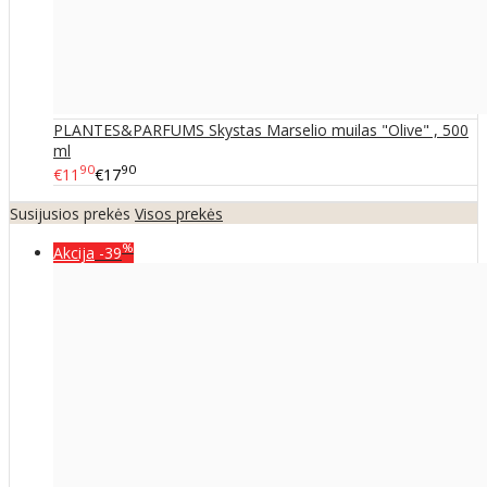
PLANTES&PARFUMS Skystas Marselio muilas "Olive" , 500
ml
90
90
€11
€17
Susijusios prekės
Visos prekės
%
Akcija
-39