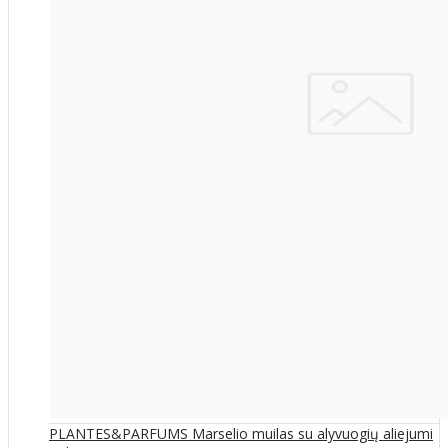
PLANTES&PARFUMS Marselio muilas su alyvuogių aliejumi