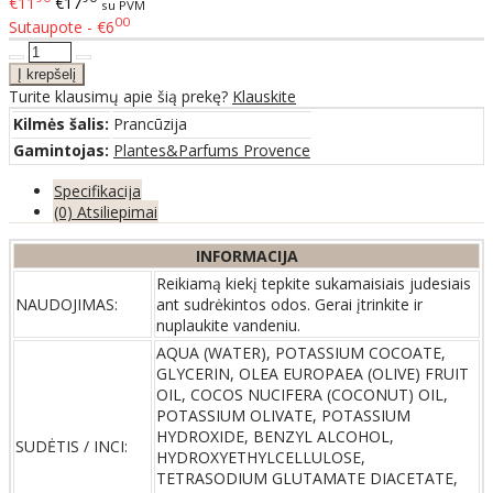
€11
€17
su PVM
00
Sutaupote - €6
Turite klausimų apie šią prekę?
Klauskite
Kilmės šalis:
Prancūzija
Gamintojas:
Plantes&Parfums Provence
Specifikacija
(0) Atsiliepimai
INFORMACIJA
Reikiamą kiekį tepkite sukamaisiais judesiais
NAUDOJIMAS:
ant sudrėkintos odos. Gerai įtrinkite ir
nuplaukite vandeniu.
AQUA (WATER), POTASSIUM COCOATE,
GLYCERIN, OLEA EUROPAEA (OLIVE) FRUIT
OIL, COCOS NUCIFERA (COCONUT) OIL,
POTASSIUM OLIVATE, POTASSIUM
HYDROXIDE, BENZYL ALCOHOL,
SUDĖTIS / INCI:
HYDROXYETHYLCELLULOSE,
TETRASODIUM GLUTAMATE DIACETATE,