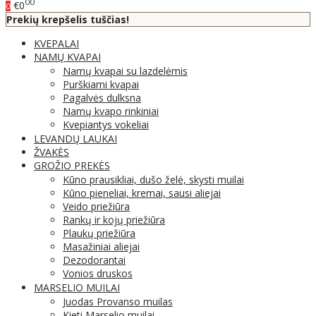
00
€0
0
Prekių krepšelis tuščias!
KVEPALAI
NAMŲ KVAPAI
Namų kvapai su lazdelėmis
Purškiami kvapai
Pagalvės dulksna
Namų kvapo rinkiniai
Kvepiantys vokeliai
LEVANDŲ LAUKAI
ŽVAKĖS
GROŽIO PREKĖS
Kūno prausikliai, dušo želė, skysti muilai
Kūno pieneliai, kremai, sausi aliejai
Veido priežiūra
Rankų ir kojų priežiūra
Plaukų priežiūra
Masažiniai aliejai
Dezodorantai
Vonios druskos
MARSELIO MUILAI
Juodas Provanso muilas
Kieti Marselio muilai