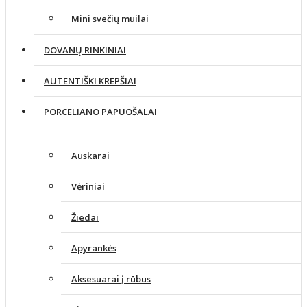
Mini svečių muilai
DOVANŲ RINKINIAI
AUTENTIŠKI KREPŠIAI
PORCELIANO PAPUOŠALAI
Auskarai
Vėriniai
Žiedai
Apyrankės
Aksesuarai į rūbus