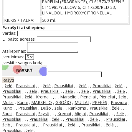
PARFUM (FRAGRANCE), CI 61570/GREEN 5,
CI 15985/YELLOW 6, CI 17200/RED 33,
LINALOOL, HYDROXYCITRONELLAL.
KIEKIS / TALPA:
500 ml.
Parašyti atsiliepimą
Vardas:
El. pašto adresas:
Atsiliepimas:
Įvertinimas:
Įveskite saugos kodą:
Rašyti
,
želė
,
Prausikliai
,
,
,
želė
,
Prausikliai
,
,
želė
,
,
Prausikliai
,
želė
,
,
Prausikliai
,
,
,
želė
,
Prausikliai
,
,
želė
,
,
,
želė
,
Prausikliai
,
,
želė
,
,
Prausikliai
,
želė
,
Kremai
,
,
,
,
Marselio
,
Pieneliai
,
Pieneliai
,
želė
,
Muilai
,
Kūnui
,
MARSELIO
,
GROŽIO
,
MUILAI
,
PREKĖS
,
Priežiūra
,
Kūno
,
,
Prausikliai
,
Dušo
,
želė
,
,
Rankoms
,
Prausikliai
,
želė
,
,
,
Sausi
,
Prausikliai
,
Skysti
,
,
,
Kremai
,
Aliejai
,
Prausikliai
,
,
,
želė
,
,
Prausikliai
,
,
,
Prausikliai
,
želė
,
,
Prausikliai
,
,
želė
,
,
,
Prausikliai
,
želė
,
,
Prausikliai
,
,
,
Prausikliai
,
,
želė
,
,
Prausikliai
,
,
želė
,
,
Prausikliai,
,
želė,