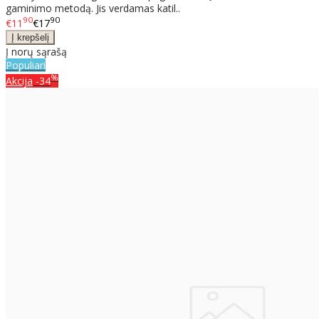
gaminimo metodą. Jis verdamas katil..
90
90
€11
€17
Į norų sąrašą
Populiari
%
Akcija
-34