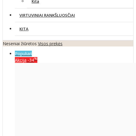
Kita
VIRTUVINIAI RANKŠLUOSČIAI
KITA
Neseniai žiūrėtos
Visos prekės
Populiari
%
Akcija
-34