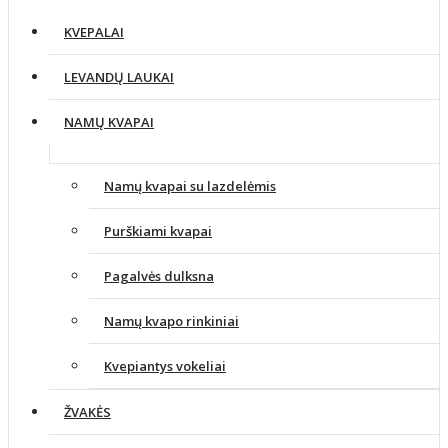
KVEPALAI
LEVANDŲ LAUKAI
NAMŲ KVAPAI
Namų kvapai su lazdelėmis
Purškiami kvapai
Pagalvės dulksna
Namų kvapo rinkiniai
Kvepiantys vokeliai
ŽVAKĖS