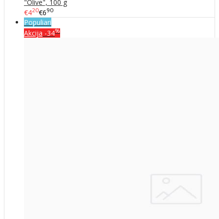
"Olive", 100 g
20
90
€4
€6
Populiari
%
Akcija
-34