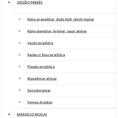
GROŽIO PREKĖS
Kūno prausikliai, dušo želė, skysti muilai
Kūno pieneliai, kremai, sausi aliejai
Veido priežiūra
Rankų ir kojų priežiūra
Plaukų priežiūra
Masažiniai aliejai
Dezodorantai
Vonios druskos
MARSELIO MUILAI