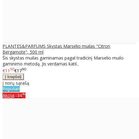
PLANTES&PARFUMS Skystas Marselio muilas "Citron
Bergamote", 500 ml
Šis skystas muilas gaminamas pagal tradicinį Marselio muilo
gaminimo metodą. Jis verdamas katil..
90
90
€11
€17
Į norų sąrašą
Populiari
%
Akcija
-34