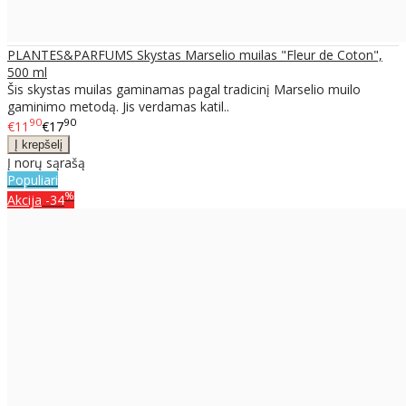
PLANTES&PARFUMS Skystas Marselio muilas "Fleur de Coton",
500 ml
Šis skystas muilas gaminamas pagal tradicinį Marselio muilo
gaminimo metodą. Jis verdamas katil..
90
90
€11
€17
Į norų sąrašą
Populiari
%
Akcija
-34