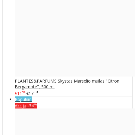
PLANTES&PARFUMS Skystas Marselio muilas "Citron
Bergamote", 500 ml
90
90
€11
€17
Populiari
%
Akcija
-34