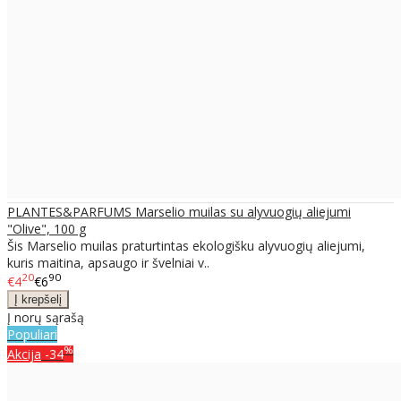
PLANTES&PARFUMS Marselio muilas su alyvuogių aliejumi
"Olive", 100 g
Šis Marselio muilas praturtintas ekologišku alyvuogių aliejumi,
kuris maitina, apsaugo ir švelniai v..
20
90
€4
€6
Į norų sąrašą
Populiari
%
Akcija
-34