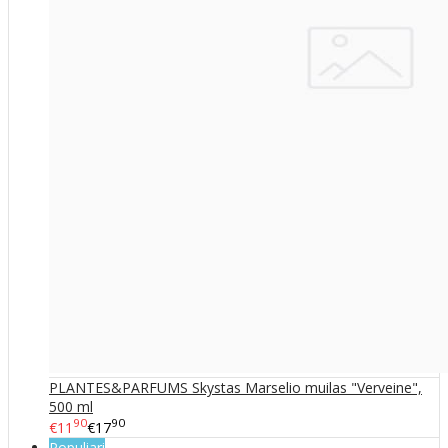
PLANTES&PARFUMS Skystas Marselio muilas "Verveine",
500 ml
90
90
€11
€17
Populiari