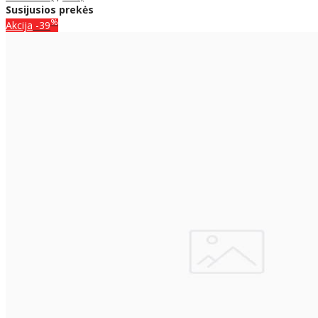
Susijusios prekės
%
Akcija
-39