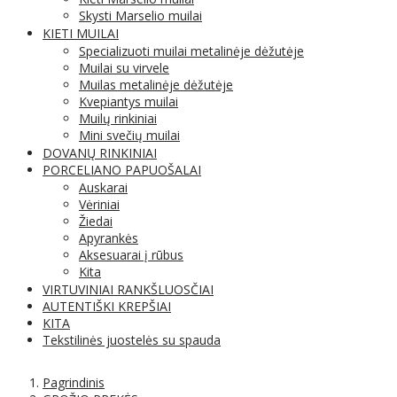
Skysti Marselio muilai
KIETI MUILAI
Specializuoti muilai metalinėje dėžutėje
Muilai su virvele
Muilas metalinėje dėžutėje
Kvepiantys muilai
Muilų rinkiniai
Mini svečių muilai
DOVANŲ RINKINIAI
PORCELIANO PAPUOŠALAI
Auskarai
Vėriniai
Žiedai
Apyrankės
Aksesuarai į rūbus
Kita
VIRTUVINIAI RANKŠLUOSČIAI
AUTENTIŠKI KREPŠIAI
KITA
Tekstilinės juostelės su spauda
Pagrindinis