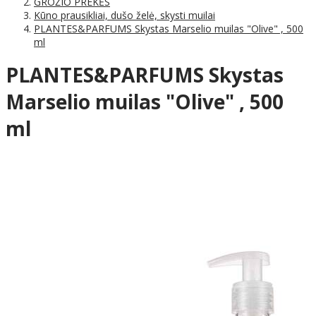
GROŽIO PREKĖS
Kūno prausikliai, dušo želė, skysti muilai
PLANTES&PARFUMS Skystas Marselio muilas "Olive" , 500
ml
PLANTES&PARFUMS Skystas
Marselio muilas "Olive" , 500
ml