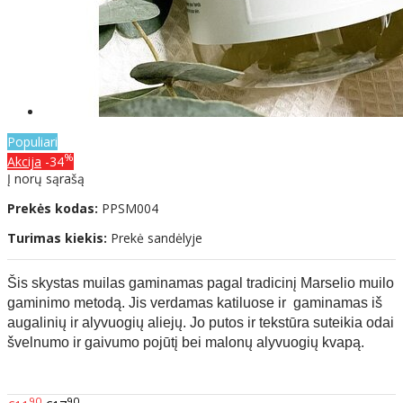
Populiari
%
Akcija
-34
Į norų sąrašą
Prekės kodas:
PPSM004
Turimas kiekis:
Prekė sandėlyje
Šis
skystas muilas gaminamas pagal tradicinį Marselio muilo
gaminimo metodą. Jis verdamas katiluose ir gaminamas iš
augalinių ir alyvuogių aliejų. Jo putos ir tekstūra suteikia odai
švelnumo ir gaivumo pojūtį bei malonų alyvuogių
kvapą.
90
90