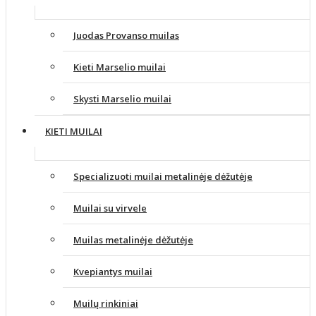
Juodas Provanso muilas
Kieti Marselio muilai
Skysti Marselio muilai
KIETI MUILAI
Specializuoti muilai metalinėje dėžutėje
Muilai su virvele
Muilas metalinėje dėžutėje
Kvepiantys muilai
Muilų rinkiniai