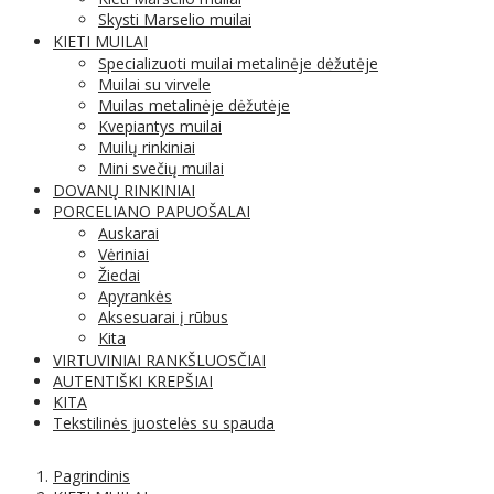
Skysti Marselio muilai
KIETI MUILAI
Specializuoti muilai metalinėje dėžutėje
Muilai su virvele
Muilas metalinėje dėžutėje
Kvepiantys muilai
Muilų rinkiniai
Mini svečių muilai
DOVANŲ RINKINIAI
PORCELIANO PAPUOŠALAI
Auskarai
Vėriniai
Žiedai
Apyrankės
Aksesuarai į rūbus
Kita
VIRTUVINIAI RANKŠLUOSČIAI
AUTENTIŠKI KREPŠIAI
KITA
Tekstilinės juostelės su spauda
Pagrindinis