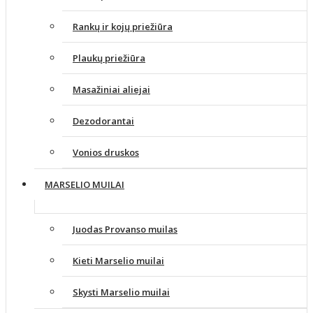
Rankų ir kojų priežiūra
Plaukų priežiūra
Masažiniai aliejai
Dezodorantai
Vonios druskos
MARSELIO MUILAI
Juodas Provanso muilas
Kieti Marselio muilai
Skysti Marselio muilai