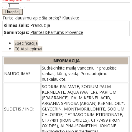
Turite klausimų apie šią prekę?
Klauskite
Kilmės šalis:
Prancūzija
Gamintojas:
Plantes&Parfums Provence
Specifikacija
(0) Atsiliepimai
INFORMACIJA
Sudrėkinkite muilą vandeniu ir prauskite
NAUDOJIMAS:
rankas, kūną, veidą. Po naudojimo
nuskalaukite.
SODIUM PALMATE, SODIUM PALM
KERNELATE, AQUA (WATER), PARFUM
(FRAGRANCE), PALM KERNEL ACID,
ARGANIA SPINOSA (ARGAN) KERNEL OIL*,
SUDĖTIS / INCI:
GLYCERIN, MONTMORILLONITE, SODIUM
CHLORIDE, TETRASODIUM ETIDRONATE,
CI 77491 (IRON OXIDES), CI 77499 (IRON
OXIDES), ALPHA-ISOMETHYL IONONE.
*Ekologiško ūkio ingredientas.