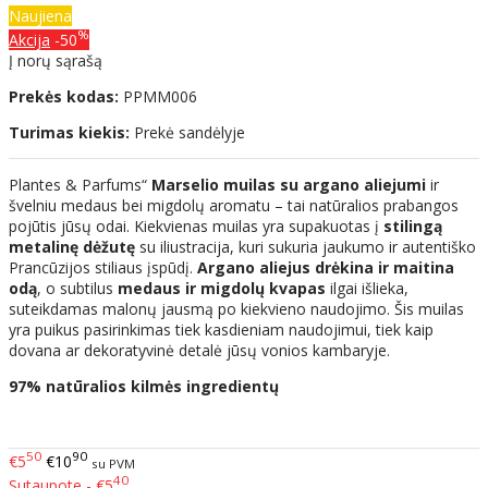
Naujiena
%
Akcija
-50
Į norų sąrašą
Prekės kodas:
PPMM006
Turimas kiekis:
Prekė sandėlyje
Plantes & Parfums“
Marselio muilas su argano aliejumi
ir
švelniu medaus bei migdolų aromatu – tai natūralios prabangos
pojūtis jūsų odai. Kiekvienas muilas yra supakuotas į
stilingą
metalinę dėžutę
su iliustracija, kuri sukuria jaukumo ir autentiško
Prancūzijos stiliaus įspūdį.
Argano aliejus
drėkina ir maitina
odą
, o subtilus
medaus ir migdolų kvapas
ilgai išlieka,
suteikdamas malonų jausmą po kiekvieno naudojimo. Šis muilas
yra puikus pasirinkimas tiek kasdieniam naudojimui, tiek kaip
dovana ar dekoratyvinė detalė jūsų vonios kambaryje.
97% natūralios kilmės ingredientų
50
90
€5
€10
su PVM
40
Sutaupote - €5