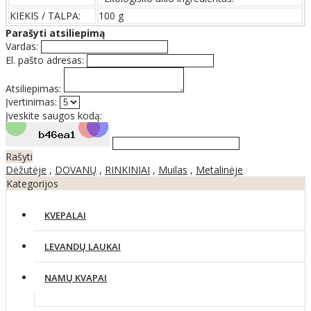
KIEKIS / TALPA:
100 g
Parašyti atsiliepimą
Vardas:
El. pašto adresas:
Atsiliepimas:
Įvertinimas:
Įveskite saugos kodą:
Rašyti
Dėžutėje
,
DOVANŲ
,
RINKINIAI
,
Muilas
,
Metalinėje
Kategorijos
KVEPALAI
LEVANDŲ LAUKAI
NAMŲ KVAPAI