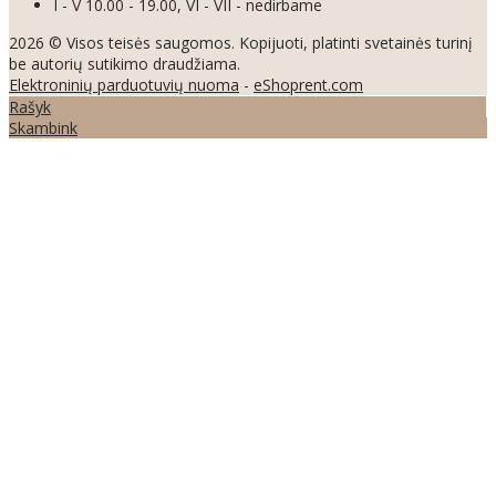
I - V 10.00 - 19.00, VI - VII - nedirbame
2026 © Visos teisės saugomos. Kopijuoti, platinti svetainės turinį
be autorių sutikimo draudžiama.
Elektroninių parduotuvių nuoma
-
eShoprent.com
Rašyk
Skambink