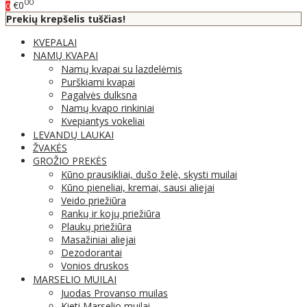
00
€0
0
Prekių krepšelis tuščias!
KVEPALAI
NAMŲ KVAPAI
Namų kvapai su lazdelėmis
Purškiami kvapai
Pagalvės dulksna
Namų kvapo rinkiniai
Kvepiantys vokeliai
LEVANDŲ LAUKAI
ŽVAKĖS
GROŽIO PREKĖS
Kūno prausikliai, dušo želė, skysti muilai
Kūno pieneliai, kremai, sausi aliejai
Veido priežiūra
Rankų ir kojų priežiūra
Plaukų priežiūra
Masažiniai aliejai
Dezodorantai
Vonios druskos
MARSELIO MUILAI
Juodas Provanso muilas
Kieti Marselio muilai