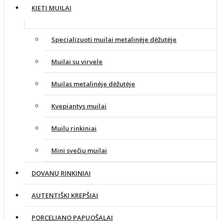
KIETI MUILAI
Specializuoti muilai metalinėje dėžutėje
Muilai su virvele
Muilas metalinėje dėžutėje
Kvepiantys muilai
Muilų rinkiniai
Mini svečių muilai
DOVANŲ RINKINIAI
AUTENTIŠKI KREPŠIAI
PORCELIANO PAPUOŠALAI