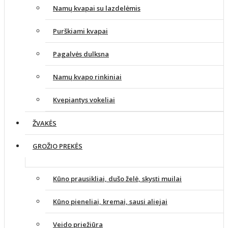
Namų kvapai su lazdelėmis
Purškiami kvapai
Pagalvės dulksna
Namų kvapo rinkiniai
Kvepiantys vokeliai
ŽVAKĖS
GROŽIO PREKĖS
Kūno prausikliai, dušo želė, skysti muilai
Kūno pieneliai, kremai, sausi aliejai
Veido priežiūra