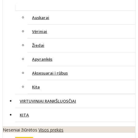
Auskarai
Vėriniai
Žiedai
Apyrankės
Aksesuarai į rūbus
Kita
VIRTUVINIAI RANKŠLUOSČIAI
KITA
Neseniai žiūrėtos
Visos prekės