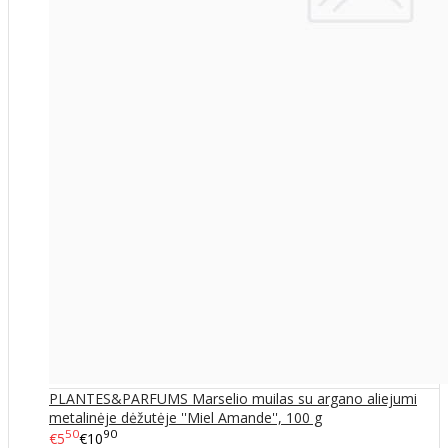
PLANTES&PARFUMS Marselio muilas su argano aliejumi
metalinėje dėžutėje ''Miel Amande'', 100 g
50
90
€5
€10