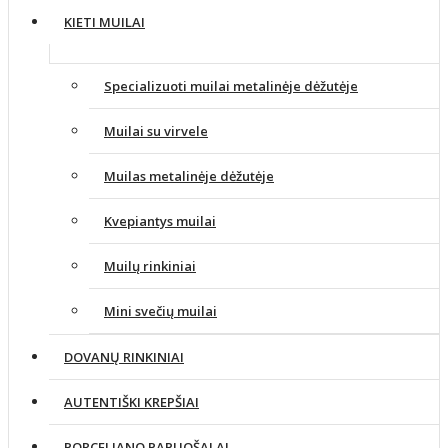
KIETI MUILAI
Specializuoti muilai metalinėje dėžutėje
Muilai su virvele
Muilas metalinėje dėžutėje
Kvepiantys muilai
Muilų rinkiniai
Mini svečių muilai
DOVANŲ RINKINIAI
AUTENTIŠKI KREPŠIAI
PORCELIANO PAPUOŠALAI