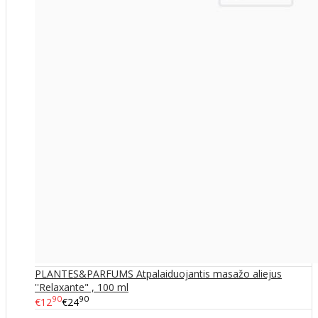
PLANTES&PARFUMS Atpalaiduojantis masažo aliejus
''Relaxante" , 100 ml
90
90
€12
€24