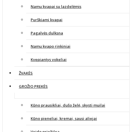
Namų kvapai su lazdelėmis
Purškiami kvapai
Pagalvės dulksna
Namų kvapo rinkiniai
Kvepiantys vokeliai
ŽVAKĖS
GROŽIO PREKĖS
Kūno prausikliai, dušo želė, skysti muilai
Kūno pieneliai, kremai, sausi aliejai
Veido priežiūra