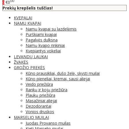
00
€0
0
Prekių krepšelis tuščias!
KVEPALAI
NAMŲ KVAPAI
Namų kvapai su lazdelėmis
Purškiami kvapai
Pagalvės dulksna
Namų kvapo rinkiniai
Kvepiantys vokeliai
LEVANDŲ LAUKAI
ŽVAKĖS
GROŽIO PREKĖS
Kūno prausikliai, dušo želė, skysti muilai
Kūno pieneliai, kremai, sausi aliejai
Veido priežiūra
Rankų ir kojų priežiūra
Plaukų priežiūra
Masažiniai aliejai
Dezodorantai
Vonios druskos
MARSELIO MUILAI
Juodas Provanso muilas
Kieti Marselio muilai