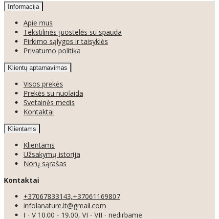
Informacija
Apie mus
Tekstilinės juostelės su spauda
Pirkimo sąlygos ir taisyklės
Privatumo politika
Klientų aptarnavimas
Visos prekės
Prekės su nuolaida
Svetainės medis
Kontaktai
Klientams
Klientams
Užsakymų istorija
Norų sąrašas
Kontaktai
+37067833143,+37061169807
infolanature.lt@gmail.com
I - V 10.00 - 19.00, VI - VII - nedirbame