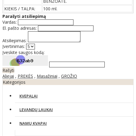
BENZOATE.
KIEKIS / TALPA:
100 ml.
Parašyti atsiliepimą
Vardas:
El. pašto adresas:
Atsiliepimas:
Įvertinimas:
Įveskite saugos kodą:
Rašyti
Aliejai
,
PREKĖS
,
Masažiniai
,
GROŽIO
Kategorijos
KVEPALAI
LEVANDŲ LAUKAI
NAMŲ KVAPAI