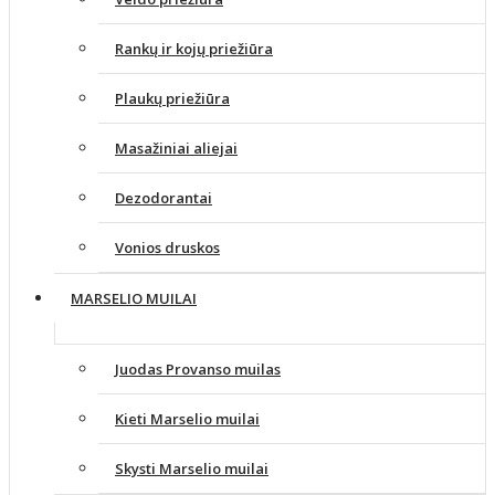
Rankų ir kojų priežiūra
Plaukų priežiūra
Masažiniai aliejai
Dezodorantai
Vonios druskos
MARSELIO MUILAI
Juodas Provanso muilas
Kieti Marselio muilai
Skysti Marselio muilai