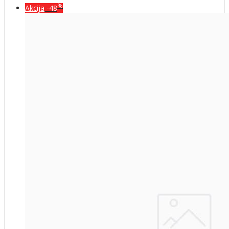
%
Akcija
-48