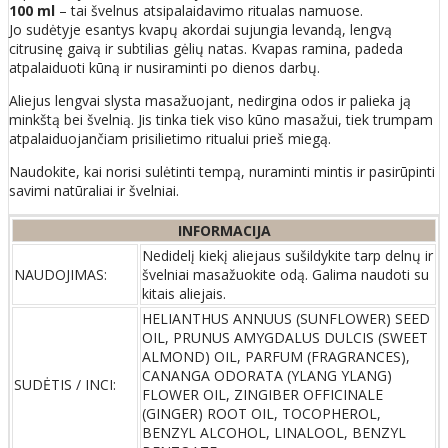
100 ml
– tai švelnus atsipalaidavimo ritualas namuose.
Jo sudėtyje esantys kvapų akordai sujungia levandą, lengvą
citrusinę gaivą ir subtilias gėlių natas. Kvapas ramina, padeda
atpalaiduoti kūną ir nusiraminti po dienos darbų.
Aliejus lengvai slysta masažuojant, nedirgina odos ir palieka ją
minkštą bei švelnią. Jis tinka tiek viso kūno masažui, tiek trumpam
atpalaiduojančiam prisilietimo ritualui prieš miegą.
Naudokite, kai norisi sulėtinti tempą, nuraminti mintis ir pasirūpinti
savimi natūraliai ir švelniai.
INFORMACIJA
Nedidelį kiekį aliejaus sušildykite tarp delnų ir
NAUDOJIMAS:
švelniai masažuokite odą. Galima naudoti su
kitais aliejais.
HELIANTHUS ANNUUS (SUNFLOWER) SEED
OIL, PRUNUS AMYGDALUS DULCIS (SWEET
ALMOND) OIL, PARFUM (FRAGRANCES),
CANANGA ODORATA (YLANG YLANG)
SUDĖTIS / INCI:
FLOWER OIL, ZINGIBER OFFICINALE
(GINGER) ROOT OIL, TOCOPHEROL,
BENZYL ALCOHOL, LINALOOL, BENZYL