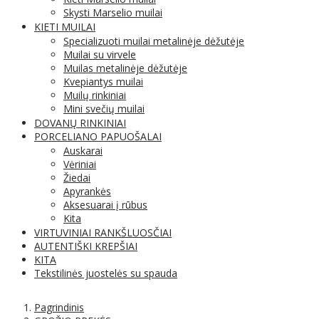
Skysti Marselio muilai
KIETI MUILAI
Specializuoti muilai metalinėje dėžutėje
Muilai su virvele
Muilas metalinėje dėžutėje
Kvepiantys muilai
Muilų rinkiniai
Mini svečių muilai
DOVANŲ RINKINIAI
PORCELIANO PAPUOŠALAI
Auskarai
Vėriniai
Žiedai
Apyrankės
Aksesuarai į rūbus
Kita
VIRTUVINIAI RANKŠLUOSČIAI
AUTENTIŠKI KREPŠIAI
KITA
Tekstilinės juostelės su spauda
Pagrindinis