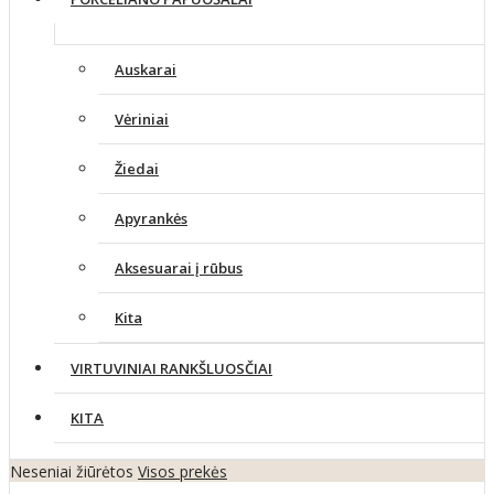
Auskarai
Vėriniai
Žiedai
Apyrankės
Aksesuarai į rūbus
Kita
VIRTUVINIAI RANKŠLUOSČIAI
KITA
Neseniai žiūrėtos
Visos prekės