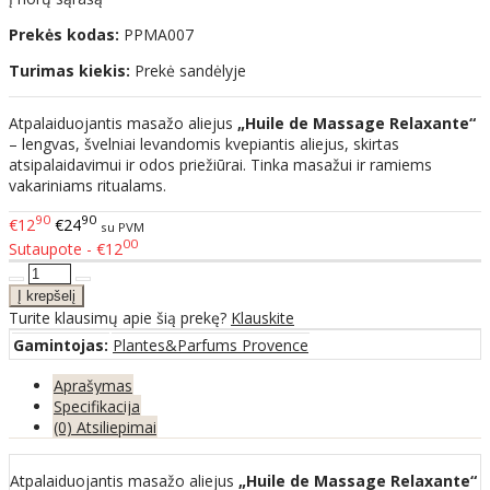
Prekės kodas:
PPMA007
Turimas kiekis:
Prekė sandėlyje
Atpalaiduojantis masažo aliejus
„Huile de Massage Relaxante“
– lengvas, švelniai levandomis kvepiantis aliejus, skirtas
atsipalaidavimui ir odos priežiūrai. Tinka masažui ir ramiems
vakariniams ritualams.
90
90
€12
€24
su PVM
00
Sutaupote - €12
Turite klausimų apie šią prekę?
Klauskite
Gamintojas:
Plantes&Parfums Provence
Aprašymas
Specifikacija
(0) Atsiliepimai
Atpalaiduojantis masažo aliejus
„Huile de Massage Relaxante“