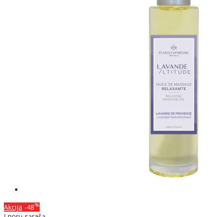
%
Akcija
-48
Į norų sąrašą