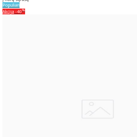
Populiari
%
Akcija
-40