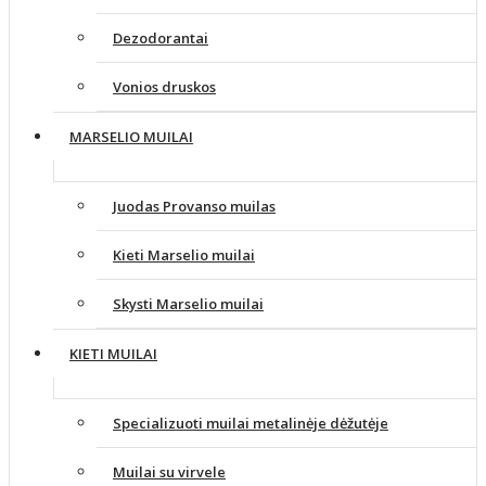
Dezodorantai
Vonios druskos
MARSELIO MUILAI
Juodas Provanso muilas
Kieti Marselio muilai
Skysti Marselio muilai
KIETI MUILAI
Specializuoti muilai metalinėje dėžutėje
Muilai su virvele