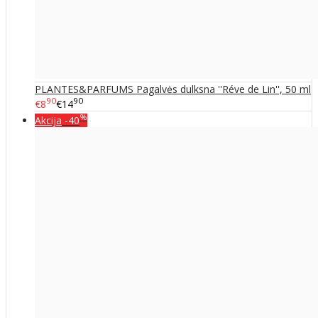
PLANTES&PARFUMS Pagalvės dulksna ''Réve de Lin'', 50 ml
90
90
€8
€14
%
Akcija
-40