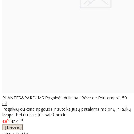
PLANTES&PARFUMS Pagalvės dulksna ''Réve de Printemps'', 50
ml
Pagalvių dulksna apgaubs ir suteiks Jūsų patalams malonų ir jaukų
kvapą, bei nuteiks Jus saldžiam ir..
90
90
€8
€14
Į norų sąrašą