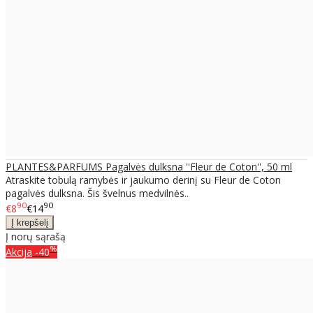
PLANTES&PARFUMS Pagalvės dulksna ''Fleur de Coton'', 50 ml
Atraskite tobulą ramybės ir jaukumo derinį su Fleur de Coton
pagalvės dulksna. Šis švelnus medvilnės..
90
90
€8
€14
Į norų sąrašą
%
Akcija
-40