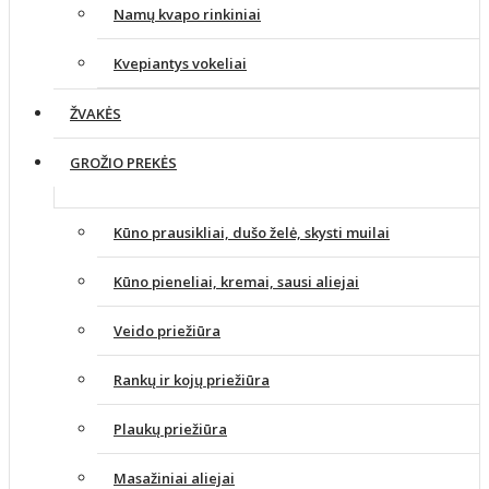
Namų kvapo rinkiniai
Kvepiantys vokeliai
ŽVAKĖS
GROŽIO PREKĖS
Kūno prausikliai, dušo želė, skysti muilai
Kūno pieneliai, kremai, sausi aliejai
Veido priežiūra
Rankų ir kojų priežiūra
Plaukų priežiūra
Masažiniai aliejai