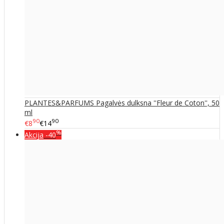
PLANTES&PARFUMS Pagalvės dulksna ''Fleur de Coton'', 50
ml
90
90
€8
€14
%
Akcija
-40