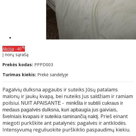
%
Akcija
-40
Į norų sąrašą
Prekės kodas:
PPPD003
Turimas kiekis:
Prekė sandėlyje
Pagalvių dulksna apgaubs ir suteiks Jūsų patalams
malonų ir jaukų kvapą, bei nuteiks Jus saldžiam ir ramiam
poilsiui.
NUIT APAISANTE - minkšta ir subtili cukraus ir
medaus pagalvės dulksna, kuri apbaugia jus gaiviais,
Prieš einant
švelniais kvapais ir suteikia raminančią naktį.
miegoti purkškite ant patalynės: pagalvės ir antklodės.
Intensyvumą reguliuokite purškiklio paspaudimų kiekiu.