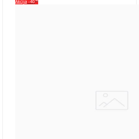
%
Akcija
-40