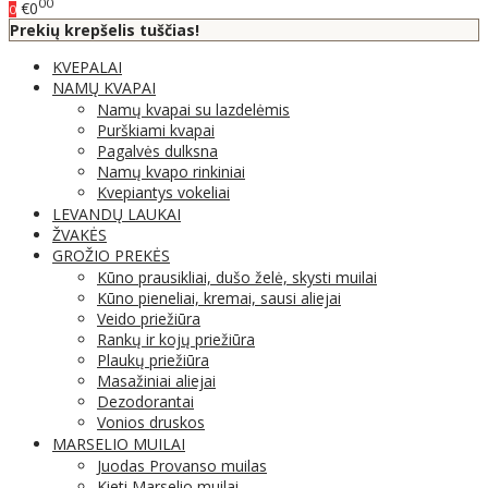
00
€0
0
Prekių krepšelis tuščias!
KVEPALAI
NAMŲ KVAPAI
Namų kvapai su lazdelėmis
Purškiami kvapai
Pagalvės dulksna
Namų kvapo rinkiniai
Kvepiantys vokeliai
LEVANDŲ LAUKAI
ŽVAKĖS
GROŽIO PREKĖS
Kūno prausikliai, dušo želė, skysti muilai
Kūno pieneliai, kremai, sausi aliejai
Veido priežiūra
Rankų ir kojų priežiūra
Plaukų priežiūra
Masažiniai aliejai
Dezodorantai
Vonios druskos
MARSELIO MUILAI
Juodas Provanso muilas
Kieti Marselio muilai