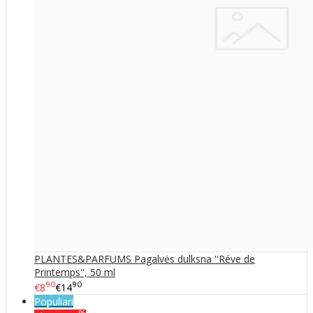
PLANTES&PARFUMS Pagalvės dulksna ''Réve de
Printemps'', 50 ml
90
90
€8
€14
Populiari