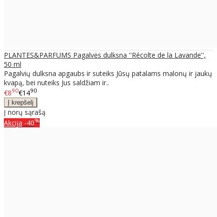
PLANTES&PARFUMS Pagalvės dulksna ''Récolte de la Lavande'',
50 ml
Pagalvių dulksna apgaubs ir suteiks Jūsų patalams malonų ir jaukų
kvapą, bei nuteiks Jus saldžiam ir..
90
90
€8
€14
Į norų sąrašą
%
Akcija
-40