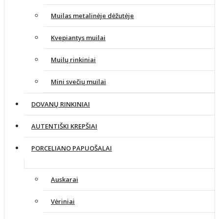
Muilas metalinėje dėžutėje
Kvepiantys muilai
Muilų rinkiniai
Mini svečių muilai
DOVANŲ RINKINIAI
AUTENTIŠKI KREPŠIAI
PORCELIANO PAPUOŠALAI
Auskarai
Vėriniai