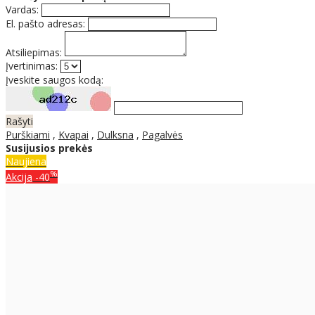
Vardas:
El. pašto adresas:
Atsiliepimas:
Įvertinimas:
Įveskite saugos kodą:
Rašyti
Purškiami
,
Kvapai
,
Dulksna
,
Pagalvės
Susijusios prekės
Naujiena
%
Akcija
-40