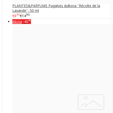
PLANTES&PARFUMS Pagalvės dulksna ''Récolte de la
Lavande'', 50 ml
90
90
€8
€14
%
Akcija
-40