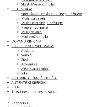
Skysti Marselio muilai
KIETI MUILAI
Specializuoti muilai metalinėje dėžutėje
Muilai su virvele
Muilas metalinėje dėžutėje
Kvepiantys muilai
Muilų rinkiniai
Mini svečių muilai
DOVANŲ RINKINIAI
PORCELIANO PAPUOŠALAI
Auskarai
Vėriniai
Žiedai
Apyrankės
Aksesuarai į rūbus
Kita
VIRTUVINIAI RANKŠLUOSČIAI
AUTENTIŠKI KREPŠIAI
KITA
Tekstilinės juostelės su spauda
Pagrindinis