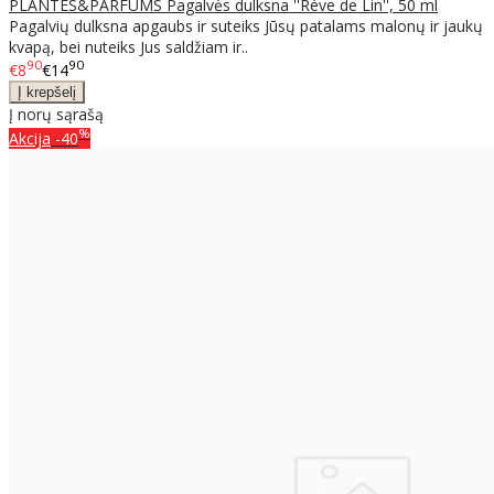
PLANTES&PARFUMS Pagalvės dulksna ''Réve de Lin'', 50 ml
Pagalvių dulksna apgaubs ir suteiks Jūsų patalams malonų ir jaukų
kvapą, bei nuteiks Jus saldžiam ir..
90
90
€8
€14
Į norų sąrašą
%
Akcija
-40