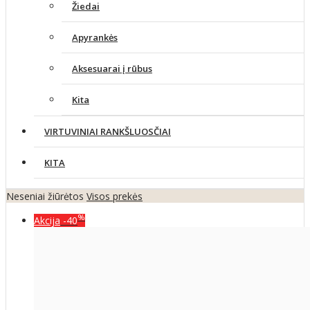
Žiedai
Apyrankės
Aksesuarai į rūbus
Kita
VIRTUVINIAI RANKŠLUOSČIAI
KITA
Neseniai žiūrėtos
Visos prekės
%
Akcija
-40