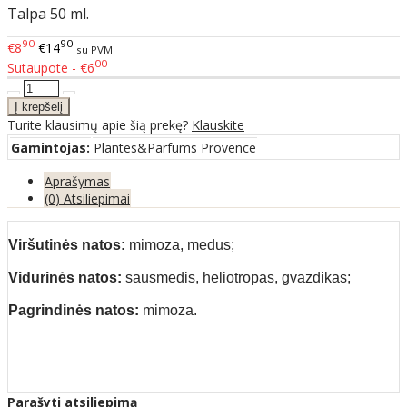
Talpa 50 ml.
90
90
€8
€14
su PVM
00
Sutaupote - €6
Turite klausimų apie šią prekę?
Klauskite
Gamintojas:
Plantes&Parfums Provence
Aprašymas
(0) Atsiliepimai
Viršutinės natos:
mimoza, medus;
Vidurinės natos:
sausmedis, heliotropas, gvazdikas;
Pagrindinės natos:
mimoza.
Parašyti atsiliepimą