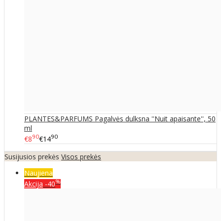
PLANTES&PARFUMS Pagalvės dulksna ''Nuit apaisante'', 50
ml
90
90
€8
€14
Susijusios prekės
Visos prekės
Naujiena
%
Akcija
-40