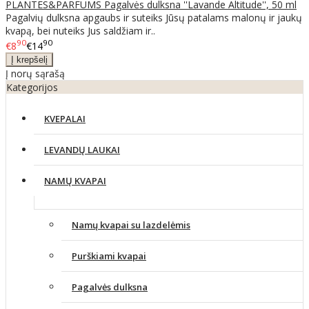
PLANTES&PARFUMS Pagalvės dulksna ''Lavande Altitude'', 50 ml
Pagalvių dulksna apgaubs ir suteiks Jūsų patalams malonų ir jaukų
kvapą, bei nuteiks Jus saldžiam ir..
90
90
€8
€14
Į norų sąrašą
Kategorijos
KVEPALAI
LEVANDŲ LAUKAI
NAMŲ KVAPAI
Namų kvapai su lazdelėmis
Purškiami kvapai
Pagalvės dulksna