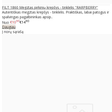
FILT 1860 Megztas pirkinių krepšys - tinklelis ''RARPBERRY''
Autentiškas megztas krepšys - tinklelis. Praktiškas, labai patogus ir
spalvingas pagalbininkas apsip..
90
90
Nuo
€10
€14
Daugiau
Į norų sąrašą