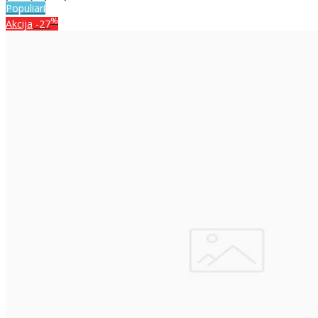
Populiari
%
Akcija
-27