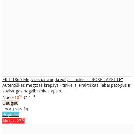
FILT 1860 Megztas pirkinių krepšys - tinklelis ''ROSE LAYETTE''
Autentiškas megztas krepšys - tinklelis. Praktiškas, labai patogus ir
spalvingas pagalbininkas apsip..
90
90
Nuo
€10
€14
Daugiau
Į norų sąrašą
Populiari
%
Akcija
-27