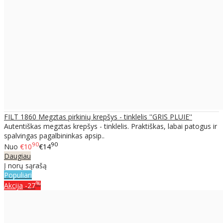
FILT 1860 Megztas pirkinių krepšys - tinklelis ''GRIS PLUIE''
Autentiškas megztas krepšys - tinklelis. Praktiškas, labai patogus ir
spalvingas pagalbininkas apsip..
90
90
Nuo
€10
€14
Daugiau
Į norų sąrašą
Populiari
%
Akcija
-27