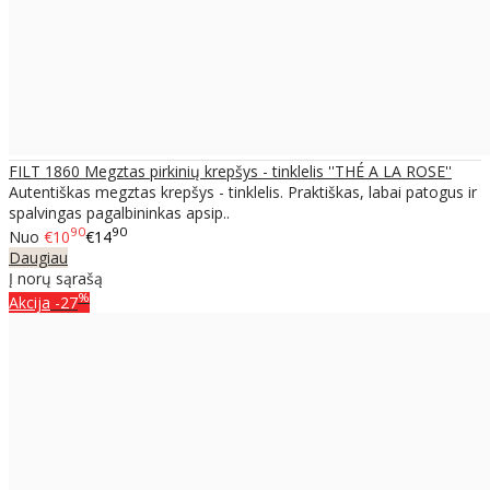
FILT 1860 Megztas pirkinių krepšys - tinklelis ''THÉ A LA ROSE''
Autentiškas megztas krepšys - tinklelis. Praktiškas, labai patogus ir
spalvingas pagalbininkas apsip..
90
90
Nuo
€10
€14
Daugiau
Į norų sąrašą
%
Akcija
-27