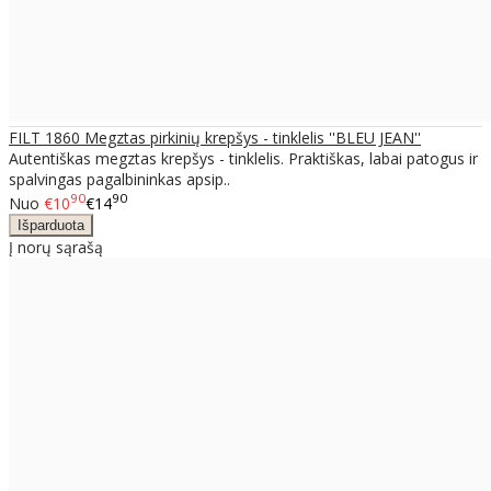
FILT 1860 Megztas pirkinių krepšys - tinklelis ''BLEU JEAN''
Autentiškas megztas krepšys - tinklelis. Praktiškas, labai patogus ir
spalvingas pagalbininkas apsip..
90
90
Nuo
€10
€14
Į norų sąrašą