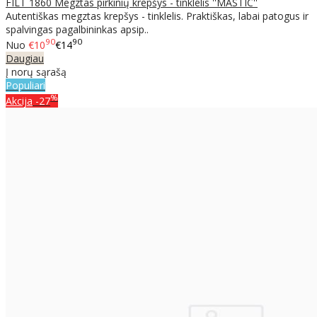
FILT 1860 Megztas pirkinių krepšys - tinklelis ''MASTIC''
Autentiškas megztas krepšys - tinklelis. Praktiškas, labai patogus ir
spalvingas pagalbininkas apsip..
90
90
Nuo
€10
€14
Daugiau
Į norų sąrašą
Populiari
%
Akcija
-27