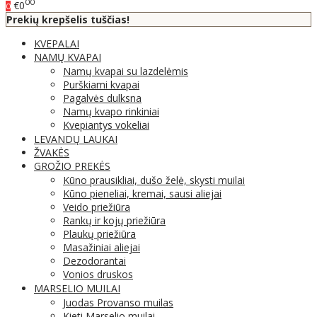
00
€0
0
Prekių krepšelis tuščias!
KVEPALAI
NAMŲ KVAPAI
Namų kvapai su lazdelėmis
Purškiami kvapai
Pagalvės dulksna
Namų kvapo rinkiniai
Kvepiantys vokeliai
LEVANDŲ LAUKAI
ŽVAKĖS
GROŽIO PREKĖS
Kūno prausikliai, dušo želė, skysti muilai
Kūno pieneliai, kremai, sausi aliejai
Veido priežiūra
Rankų ir kojų priežiūra
Plaukų priežiūra
Masažiniai aliejai
Dezodorantai
Vonios druskos
MARSELIO MUILAI
Juodas Provanso muilas
Kieti Marselio muilai