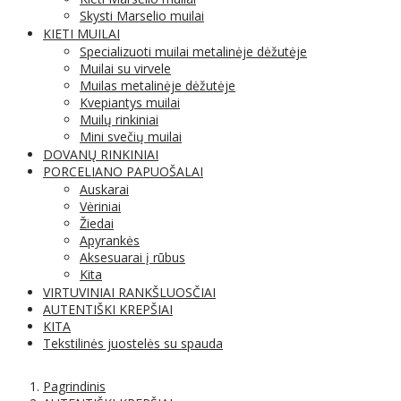
Skysti Marselio muilai
KIETI MUILAI
Specializuoti muilai metalinėje dėžutėje
Muilai su virvele
Muilas metalinėje dėžutėje
Kvepiantys muilai
Muilų rinkiniai
Mini svečių muilai
DOVANŲ RINKINIAI
PORCELIANO PAPUOŠALAI
Auskarai
Vėriniai
Žiedai
Apyrankės
Aksesuarai į rūbus
Kita
VIRTUVINIAI RANKŠLUOSČIAI
AUTENTIŠKI KREPŠIAI
KITA
Tekstilinės juostelės su spauda
Pagrindinis