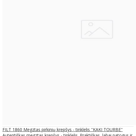
FILT 1860 Megztas pirkinių krepšys - tinklelis ''KAKI TOURBE''
Autentiškas megztas krepšys - tinklelis. Praktiškas, labai patogus ir