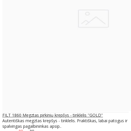
FILT 1860 Megztas pirkinių krepšys - tinklelis ''GOLD''
Autentiškas megztas krepšys - tinklelis. Praktiškas, labai patogus ir
spalvingas pagalbininkas apsip..