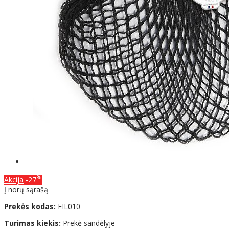
%
Akcija
-27
Į norų sąrašą
Prekės kodas:
FIL010
Turimas kiekis:
Prekė sandėlyje