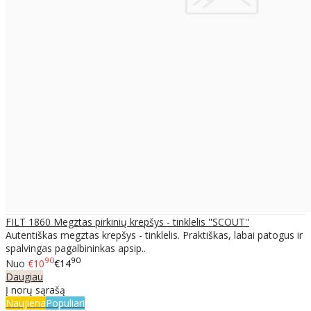
FILT 1860 Megztas pirkinių krepšys - tinklelis ''SCOUT''
Autentiškas megztas krepšys - tinklelis. Praktiškas, labai patogus ir
spalvingas pagalbininkas apsip..
90
90
Nuo
€10
€14
Daugiau
Į norų sąrašą
Naujiena
Populiari