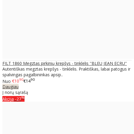
FILT 1860 Megztas pirkinių krepšys - tinklelis ''BLEU JEAN ECRU''
Autentiškas megztas krepšys - tinklelis. Praktiškas, labai patogus ir
spalvingas pagalbininkas apsip..
90
90
Nuo
€10
€14
Daugiau
Į norų sąrašą
%
Akcija
-27