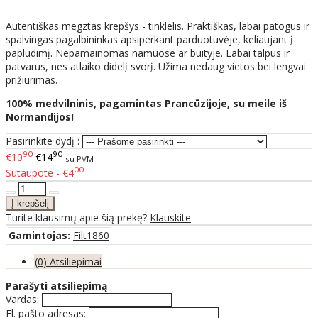
Autentiškas megztas krepšys - tinklelis. Praktiškas, labai patogus ir
spalvingas pagalbininkas apsiperkant parduotuvėje, keliaujant į
paplūdimį. Nepamainomas namuose ar buityje. Labai talpus ir
patvarus, nes atlaiko didelį svorį. Užima nedaug vietos bei lengvai
prižiūrimas.
100% medvilninis, pagamintas Prancūzijoje, su meile iš
Normandijos!
Pasirinkite dydį :
90
90
€10
€14
su PVM
00
Sutaupote - €4
Turite klausimų apie šią prekę?
Klauskite
Gamintojas:
Filt1860
(0) Atsiliepimai
Parašyti atsiliepimą
Vardas:
El. pašto adresas: