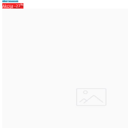
%
Akcija
-27