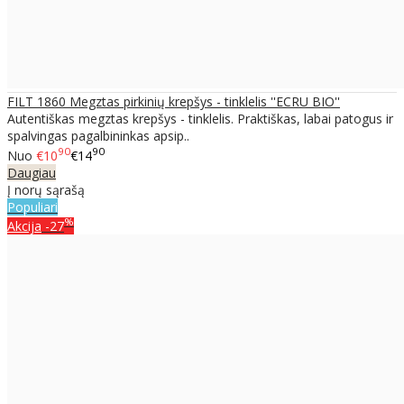
FILT 1860 Megztas pirkinių krepšys - tinklelis ''ECRU BIO''
Autentiškas megztas krepšys - tinklelis. Praktiškas, labai patogus ir
spalvingas pagalbininkas apsip..
90
90
Nuo
€10
€14
Daugiau
Į norų sąrašą
Populiari
%
Akcija
-27