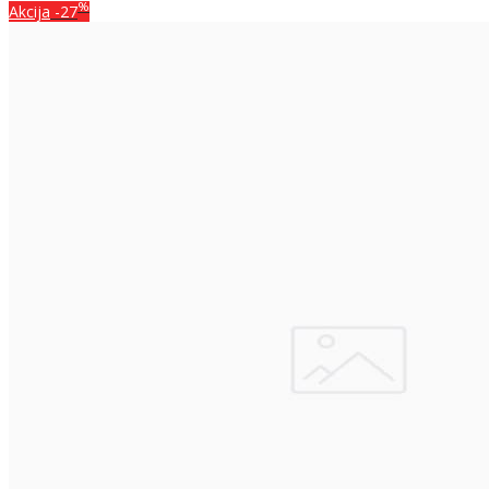
%
Akcija
-27