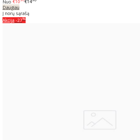
90
90
Nuo
€10
€14
Daugiau
Į norų sąrašą
%
Akcija
-27