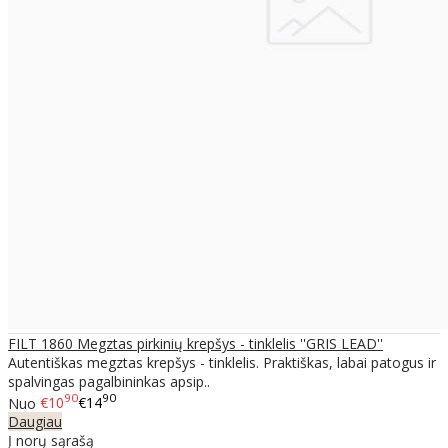
FILT 1860 Megztas pirkinių krepšys - tinklelis ''GRIS LEAD''
Autentiškas megztas krepšys - tinklelis. Praktiškas, labai patogus ir
spalvingas pagalbininkas apsip..
90
90
Nuo
€10
€14
Daugiau
Į norų sąrašą