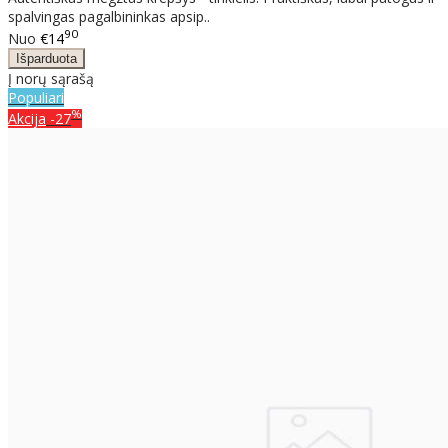
spalvingas pagalbininkas apsip..
90
Nuo
€14
Į norų sąrašą
Populiari
%
Akcija
-27