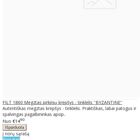
FILT 1860 Megztas pirkinių krepšys - tinklelis ''BYZANTINE''
Autentiškas megztas krepšys - tinklelis. Praktiškas, labai patogus ir
spalvingas pagalbininkas apsip..
90
Nuo
€14
Į norų sąrašą
Populiari