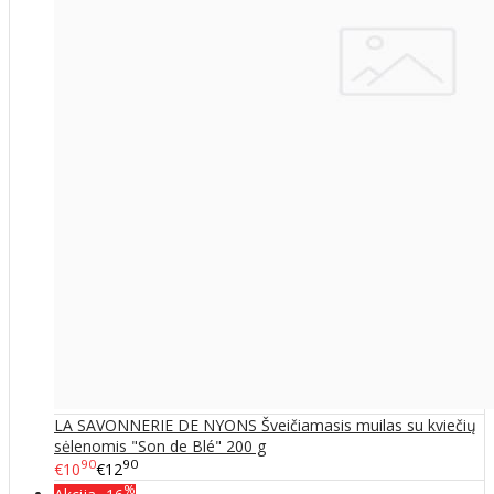
LA SAVONNERIE DE NYONS Šveičiamasis muilas su kviečių
sėlenomis "Son de Blé" 200 g
90
90
€10
€12
%