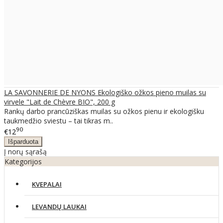
LA SAVONNERIE DE NYONS Ekologiško ožkos pieno muilas su
virvele "Lait de Chèvre BIO", 200 g
Rankų darbo prancūziškas muilas su ožkos pienu ir ekologišku
taukmedžio sviestu – tai tikras m..
90
€12
Į norų sąrašą
Kategorijos
KVEPALAI
LEVANDŲ LAUKAI