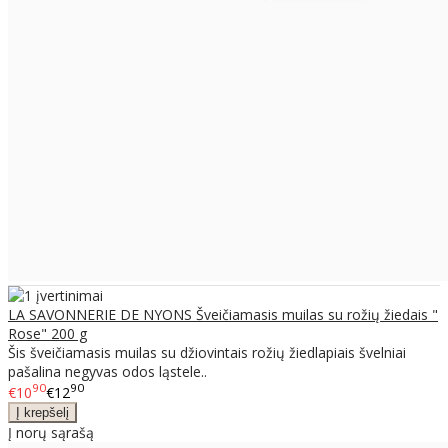
LA SAVONNERIE DE NYONS Šveičiamasis muilas su rožių žiedais "
Rose" 200 g
Šis šveičiamasis muilas su džiovintais rožių žiedlapiais švelniai
pašalina negyvas odos ląstele..
90
90
€10
€12
Į norų sąrašą