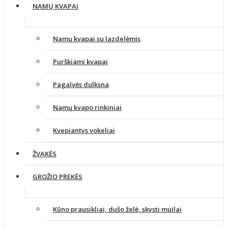
NAMŲ KVAPAI
Namų kvapai su lazdelėmis
Purškiami kvapai
Pagalvės dulksna
Namų kvapo rinkiniai
Kvepiantys vokeliai
ŽVAKĖS
GROŽIO PREKĖS
Kūno prausikliai, dušo želė, skysti muilai