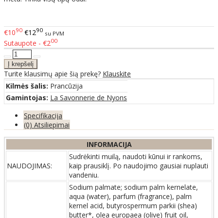
90
90
€10
€12
su PVM
00
Sutaupote - €2
Turite klausimų apie šią prekę?
Klauskite
Kilmės šalis:
Prancūzija
Gamintojas:
La Savonnerie de Nyons
Specifikacija
(0) Atsiliepimai
INFORMACIJA
Sudrėkinti muilą, naudoti kūnui ir rankoms,
NAUDOJIMAS:
kaip prausiklį. Po naudojimo gausiai nuplauti
vandeniu.
Sodium palmate; sodium palm kernelate,
aqua (water), parfum (fragrance), palm
kernel acid, butyrospermum parkii (shea)
butter*, olea europaea (olive) fruit oil,