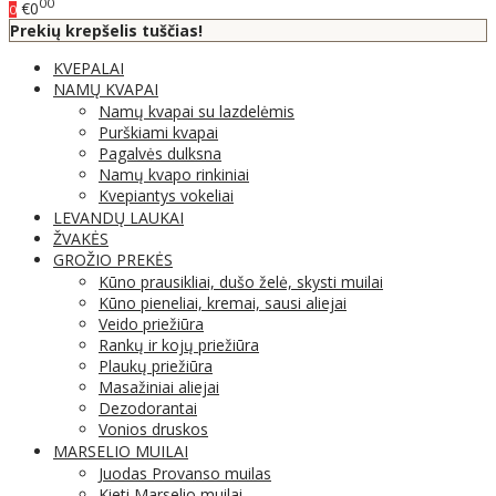
00
€0
0
Prekių krepšelis tuščias!
KVEPALAI
NAMŲ KVAPAI
Namų kvapai su lazdelėmis
Purškiami kvapai
Pagalvės dulksna
Namų kvapo rinkiniai
Kvepiantys vokeliai
LEVANDŲ LAUKAI
ŽVAKĖS
GROŽIO PREKĖS
Kūno prausikliai, dušo želė, skysti muilai
Kūno pieneliai, kremai, sausi aliejai
Veido priežiūra
Rankų ir kojų priežiūra
Plaukų priežiūra
Masažiniai aliejai
Dezodorantai
Vonios druskos
MARSELIO MUILAI
Juodas Provanso muilas
Kieti Marselio muilai