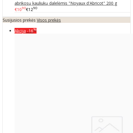
abrikosų kauliukų dalelėmis "Noyaux d'Abricot" 200 g
90
90
€10
€12
Susijusios prekės
Visos prekės
%
Akcija
-16