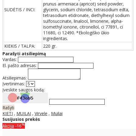
prunus armeniaca (apricot) seed powder,
SUDĖTIS / INCI:
glycerin, sodium chloride, tetrasodium edta,
tetrasodium etidronate, diethylhexyl sodium
sulfosuccinate, linalool, limonene, alpha-
isomethyl ionone, citronellol, ci 77891, ci
11680, ci 12490. *Ekologiško ūkio
ingredientas.
KIEKIS / TALPA:
220 gr.
Parašyti atsiliepimą
Vardas:
El. pašto adresas:
Atsiliepimas:
Įvertinimas:
Įveskite saugos kodą:
Rašyti
KIETI
,
MUILAI
,
Virvele
,
Muilai
Susijusios prekės
%
Akcija
-16