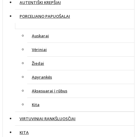
AUTENTIŠKI KREPŠIAI
PORCELIANO PAPUOŠALAI
Auskarai
Vėriniai
Žiedai
Apyrankės
Aksesuarai į rūbus
Kita
VIRTUVINIAI RANKŠLUOSČIAI
KITA