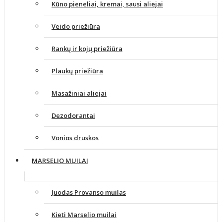
Kūno pieneliai, kremai, sausi aliejai
Veido priežiūra
Rankų ir kojų priežiūra
Plaukų priežiūra
Masažiniai aliejai
Dezodorantai
Vonios druskos
MARSELIO MUILAI
Juodas Provanso muilas
Kieti Marselio muilai