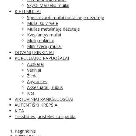
Skysti Marselio muilai
KIETI MUILAI
Specializuoti muilai metalinėje dėžutėje
Muilai su virvele
Muilas metalinėje dėžutėje
Kvepiantys muilai
Muilų rinkiniai
Mini svečių muilai
DOVANŲ RINKINIAI
PORCELIANO PAPUOŠALAI
Auskarai
Vėriniai
Žiedai
Apyrankės
Aksesuarai į rūbus
Kita
VIRTUVINIAI RANKŠLUOSČIAI
AUTENTIŠKI KREPŠIAI
KITA
Tekstilinės juostelės su spauda
Pagrindinis