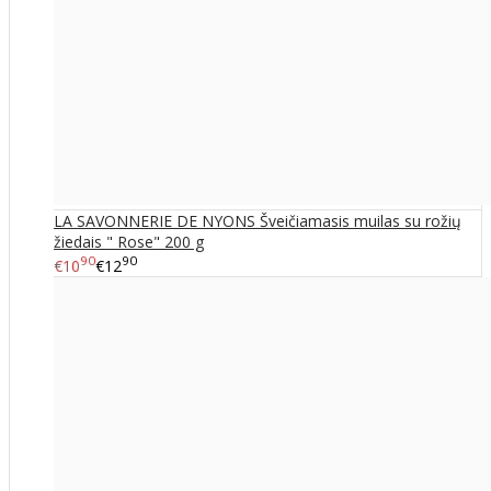
LA SAVONNERIE DE NYONS Šveičiamasis muilas su rožių
žiedais " Rose" 200 g
90
90
€10
€12