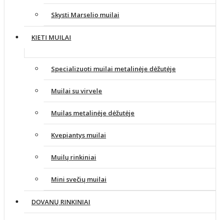
Skysti Marselio muilai
KIETI MUILAI
Specializuoti muilai metalinėje dėžutėje
Muilai su virvele
Muilas metalinėje dėžutėje
Kvepiantys muilai
Muilų rinkiniai
Mini svečių muilai
DOVANŲ RINKINIAI