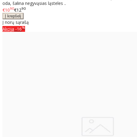
oda, šalina negyvąsias ląsteles ..
90
90
€10
€12
Į norų sąrašą
%
Akcija
-16