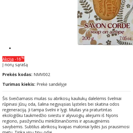
%
Akcija
-16
Į norų sąrašą
Prekės kodas:
NMV002
Turimas kiekis:
Prekė sandėlyje
Šis šveičiamasis muilas su abrikosų kauliukų dalelėmis švelniai
rūpinasi Jūsų oda, šalina negyvąsias ląsteles bei skatina odos
regeneraciją. Ji tampa švelni ir lygi. Muilas yra praturtintas
ekologišku taukmedžio sviestu ir alyvuogių aliejumi iš Nyons
regiono, pasižyminčiu minkštinančiomis ir apsauginėmis
savybėmis. Subtilus abrikosų kvapas maloniai lydės Jus prausimosi
metu. Tinka visų tipų odai.