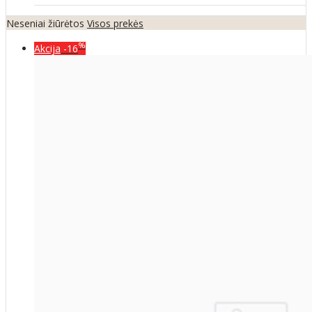
Neseniai žiūrėtos
Visos prekės
%
Akcija
-16