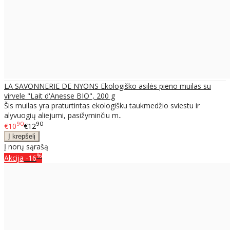
LA SAVONNERIE DE NYONS Ekologiško asilės pieno muilas su
virvele "Lait d'Anesse BIO", 200 g
Šis muilas yra praturtintas ekologišku taukmedžio sviestu ir
alyvuogių aliejumi, pasižyminčiu m..
90
90
€10
€12
Į norų sąrašą
%
Akcija
-16