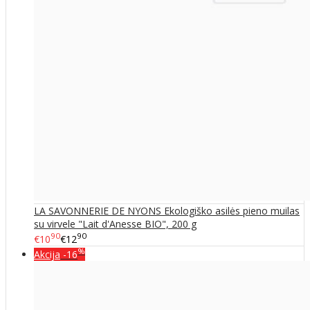
LA SAVONNERIE DE NYONS Ekologiško asilės pieno muilas
su virvele "Lait d'Anesse BIO", 200 g
90
90
€10
€12
%
Akcija
-16