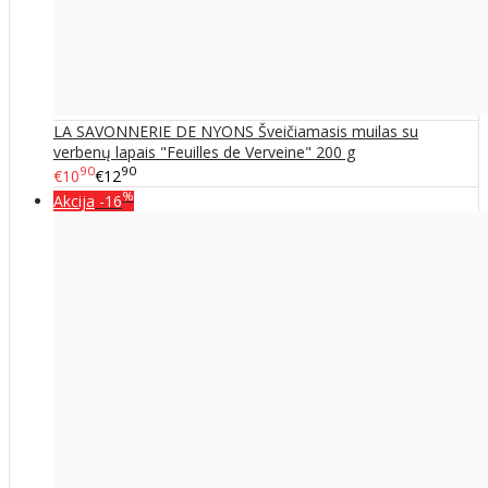
LA SAVONNERIE DE NYONS Šveičiamasis muilas su
verbenų lapais "Feuilles de Verveine" 200 g
90
90
€10
€12
%
Akcija
-16