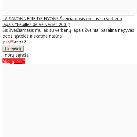
LA SAVONNERIE DE NYONS Šveičiamasis muilas su verbenų
lapais "Feuilles de Verveine" 200 g
Šis šveičiamasis muilas su verbenų lapais švelniai pašalina negyvas
odos ląsteles ir skatina natūral..
90
90
€10
€12
Į norų sąrašą
%
Akcija
-16