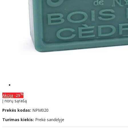
%
Akcija
-29
Į norų sąrašą
Prekės kodas:
NPM020
Turimas kiekis:
Prekė sandėlyje