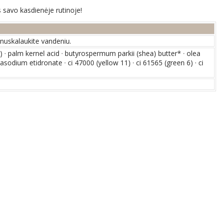
 savo kasdienėje rutinoje!
 nuskalaukite vandeniu.
 · palm kernel acid · butyrospermum parkii (shea) butter* · olea
trasodium etidronate · ci 47000 (yellow 11) · ci 61565 (green 6) · ci