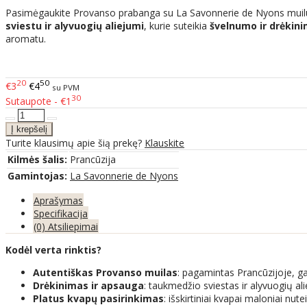
Pasimėgaukite Provanso prabanga su La Savonnerie de Nyons muilu, 
sviestu ir alyvuogių aliejumi
, kurie suteikia
švelnumo ir drėkin
aromatu.
20
50
€3
€4
su PVM
30
Sutaupote - €1
Turite klausimų apie šią prekę?
Klauskite
Kilmės šalis:
Prancūzija
Gamintojas:
La Savonnerie de Nyons
Aprašymas
Specifikacija
(0) Atsiliepimai
Kodėl verta rinktis?
Autentiškas Provanso muilas
: pagamintas Prancūzijoje, g
Drėkinimas ir apsauga
: taukmedžio sviestas ir alyvuogių al
Platus kvapų pasirinkimas
: išskirtiniai kvapai maloniai nute