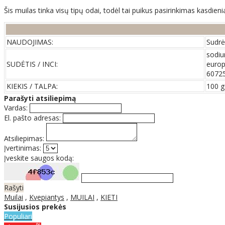
Šis muilas tinka visų tipų odai, todėl tai puikus pasirinkimas kasd
NAUDOJIMAS:
Sudrė
sodiu
SUDĖTIS / INCI:
europa
60725
KIEKIS / TALPA:
100 g
Parašyti atsiliepimą
Vardas:
El. pašto adresas:
Atsiliepimas:
Įvertinimas:
Įveskite saugos kodą:
Rašyti
Muilai
,
Kvepiantys
,
MUILAI
,
KIETI
Susijusios prekės
Populiari
%