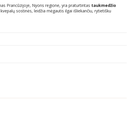
as Prancūzijoje, Nyons regione, yra praturtintas
taukmedžio
vepalų sostinės, leidžia mėgautis ilgai išliekančiu, rytietišku