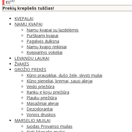
00
€0
0
Prekių krepšelis tuščias!
KVEPALAI
NAMŲ KVAPAI
Namų kvapai su lazdelėmis
Purškiami kvapai
Pagalvės dulksna
Namų kvapo rinkiniai
Kvepiantys vokeliai
LEVANDŲ LAUKAI
ŽVAKĖS
GROŽIO PREKĖS
Kūno prausikliai, dušo želė, skysti muilai
Kūno pieneliai, kremai, sausi aliejai
Veido priežiūra
Rankų ir kojų priežiūra
Plaukų priežiūra
Masažiniai aliejai
Dezodorantai
Vonios druskos
MARSELIO MUILAI
Juodas Provanso muilas
Kieti Marselio muilai