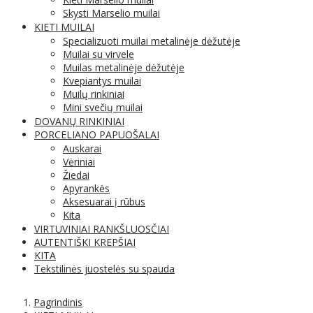
Skysti Marselio muilai
KIETI MUILAI
Specializuoti muilai metalinėje dėžutėje
Muilai su virvele
Muilas metalinėje dėžutėje
Kvepiantys muilai
Muilų rinkiniai
Mini svečių muilai
DOVANŲ RINKINIAI
PORCELIANO PAPUOŠALAI
Auskarai
Vėriniai
Žiedai
Apyrankės
Aksesuarai į rūbus
Kita
VIRTUVINIAI RANKŠLUOSČIAI
AUTENTIŠKI KREPŠIAI
KITA
Tekstilinės juostelės su spauda
Pagrindinis