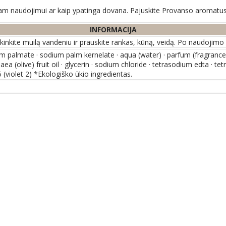
ieniam naudojimui ar kaip ypatinga dovana. Pajuskite Provanso aromatus
INFORMACIJA
kinkite muilą vandeniu ir prauskite rankas, kūną, veidą. Po naudojimo
m palmate · sodium palm kernelate · aqua (water) · parfum (fragrance)
ea (olive) fruit oil · glycerin · sodium chloride · tetrasodium edta · te
 (violet 2) *Ekologiško ūkio ingredientas.