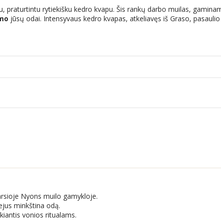
praturtintu rytiekišku kedro kvapu. Šis rankų darbo muilas, gaminam
imo
jūsų odai. Intensyvaus kedro kvapas, atkeliavęs iš Graso, pasaulio k
arsioje Nyons muilo gamykloje.
iejus minkština odą.
ikiantis vonios ritualams.