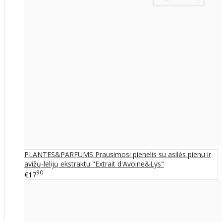
PLANTES&PARFUMS Prausimosi pienelis su asilės pienu ir
avižų-lelijų ekstraktu "Extrait d'Avoine&Lys"
90
€17