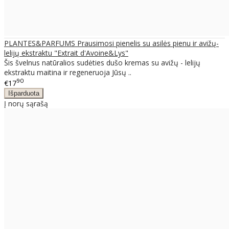
PLANTES&PARFUMS Prausimosi pienelis su asilės pienu ir avižų-
lelijų ekstraktu "Extrait d'Avoine&Lys"
Šis švelnus natūralios sudėties dušo kremas su avižų - lelijų
ekstraktu maitina ir regeneruoja Jūsų ..
90
€17
Į norų sąrašą