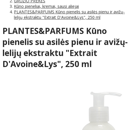
GROŽIO PREKĖS
Kūno pieneliai, kremai, sausi aliejai
PLANTES&PARFUMS Kūno pienelis su asilės pienu ir avižų-
lelijų ekstraktu "Extrait D'Avoine&Lys", 250 ml
PLANTES&PARFUMS Kūno
pienelis su asilės pienu ir avižų-
lelijų ekstraktu "Extrait
D'Avoine&Lys", 250 ml