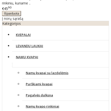
rinkiniu, kuriame ..
90
€45
Į norų sąrašą
Kategorijos
KVEPALAI
LEVANDŲ LAUKAI
NAMŲ KVAPAI
Namų kvapai su lazdelėmis
Purškiami kvapai
Pagalvės dulksna
Namų kvapo rinkiniai