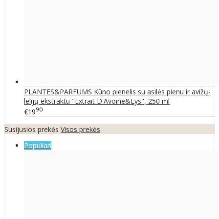
PLANTES&PARFUMS Kūno pienelis su asilės pienu ir avižų-
lelijų ekstraktu "Extrait D'Avoine&Lys", 250 ml
90
€19
Susijusios prekės
Visos prekės
Populiari