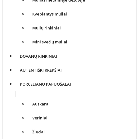
Muilas metalinėje dėžutėje
Kvepiantys muilai
Muilų rinkiniai
Mini svečių muilai
DOVANŲ RINKINIAI
AUTENTIŠKI KREPŠIAI
PORCELIANO PAPUOŠALAI
Auskarai
Vėriniai
Žiedai