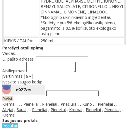
HYDROXIDE, ALPHA-ISOMETHYL IONONE,
BENZYL SALICYLATE, CITRONELLOL, HEXYL
CINNAMAL, LIMONENE, LINALOOL.
*Ekologinio ūkininkavimo ingredientas
*Sudėtyje yra 5% ekologiško asilų pieno,
pagaminto iš 0,5% liofilizuoto ekologiško
asilų pieno
KIEKIS / TALPA:
250 ml.
Parašyti atsiliepimą
Vardas:
El. pašto adresas:
Atsiliepimas:
Įvertinimas:
Įveskite saugos kodą:
Rašyti
Kremai
,
,
,
Pieneliai
,
Pieneliai
,
Priežiūra
,
,
Kūno
,
,
Pieneliai
,
,
,
Aliejai
,
Sausi
,
,
Pieneliai
,
Pieneliai
,
Kremai
,
Pieneliai
,
Pieneliai,
,
Kremai,
Susijusios prekės
Populiari