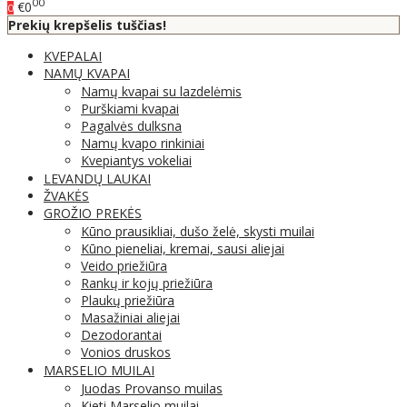
00
€0
0
Prekių krepšelis tuščias!
KVEPALAI
NAMŲ KVAPAI
Namų kvapai su lazdelėmis
Purškiami kvapai
Pagalvės dulksna
Namų kvapo rinkiniai
Kvepiantys vokeliai
LEVANDŲ LAUKAI
ŽVAKĖS
GROŽIO PREKĖS
Kūno prausikliai, dušo želė, skysti muilai
Kūno pieneliai, kremai, sausi aliejai
Veido priežiūra
Rankų ir kojų priežiūra
Plaukų priežiūra
Masažiniai aliejai
Dezodorantai
Vonios druskos
MARSELIO MUILAI
Juodas Provanso muilas
Kieti Marselio muilai