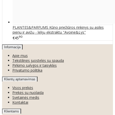
PLANTES&PARFUMS Kūno priežiūros rinkinys su asilės
pienu ir avižų - lelijų ekstraktu "Avoine&Lys"
90
€45
Informacija
Apie mus
Tekstilinės juostelės su spauda
Pirkimo sąlygos ir taisyklės
Privatumo politika
Klientų aptarnavimas
Visos prekės
Prekės su nuolaida
Svetainės medis
Kontaktai
Klientams