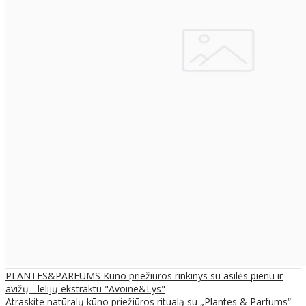
PLANTES&PARFUMS Kūno priežiūros rinkinys su asilės pienu ir
avižų - lelijų ekstraktu "Avoine&Lys"
Atraskite natūralų kūno priežiūros ritualą su „Plantes & Parfums“