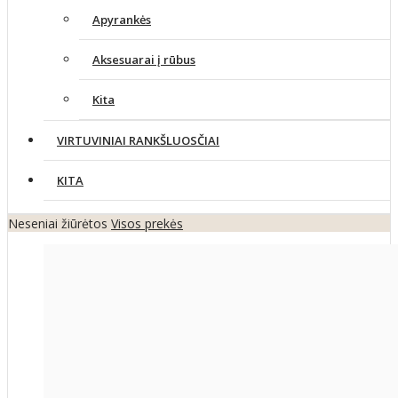
Apyrankės
Aksesuarai į rūbus
Kita
VIRTUVINIAI RANKŠLUOSČIAI
KITA
Neseniai žiūrėtos
Visos prekės