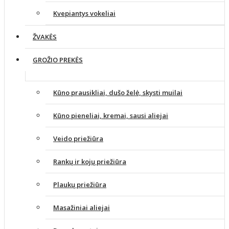
Kvepiantys vokeliai
ŽVAKĖS
GROŽIO PREKĖS
Kūno prausikliai, dušo želė, skysti muilai
Kūno pieneliai, kremai, sausi aliejai
Veido priežiūra
Rankų ir kojų priežiūra
Plaukų priežiūra
Masažiniai aliejai