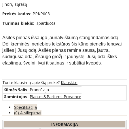
Į norų sąrašą
Prekės kodas:
PPKP003
Turimas kiekis:
Išparduota
Asilės pienas išsaugo jaunatviškumą stangrindamas odą.
Dėl kreminės, neriebios tekstūros šis kūno pienelis lengvai
įsilies į Jūsų odą. Asilės pienas ramina sausą, jautrą,
sudirgusią odą, išsaugo grožį ir jaunystę. Jūsų oda išliks
elastinga, švelni, lygi it satinas ir subtiliai kvepės
.
Turite klausimų apie šią prekę?
Klauskite
Kilmės šalis:
Prancūzija
Gamintojas:
Plantes&Parfums Provence
Specifikacija
(0) Atsiliepimai
INFORMACIJA