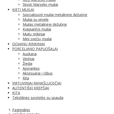
Skysti Marselio muilai
KIETI MUILAI
Specializuoti muilai metalinėje dėžutėje
Muilai su virvele
Muilas metalinėje dėžutėje
Kvepiantys muilai
Muilų rinkiniai
Mini svečių muilai
DOVANŲ RINKINIAI
PORCELIANO PAPUOŠALAI
Auskarai
Vėriniai
Žiedai
Apyrankės
Aksesuarai į rūbus
Kita
VIRTUVINIAI RANKŠLUOSČIAI
AUTENTIŠKI KREPŠIAI
KITA
Tekstilinės juostelės su spauda
Pagrindinis