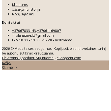
Klientams
Užsakymų istorija
Norų sąrašas
Kontaktai
+37067833143,+37061169807
infolanature.lt@gmail.com
I - V 10.00 - 19.00, VI - VII - nedirbame
2026 © Visos teisės saugomos. Kopijuoti, platinti svetainės turinį
be autorių sutikimo draudžiama.
Elektroninių parduotuvių nuoma
-
eShoprent.com
Rašyk
Skambink