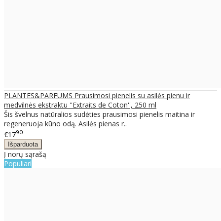
PLANTES&PARFUMS Prausimosi pienelis su asilės pienu ir
medvilnės ekstraktu ''Extraits de Coton'', 250 ml
Šis švelnus natūralios sudėties prausimosi pienelis maitina ir
regeneruoja kūno odą. Asilės pienas r..
90
€17
Į norų sąrašą
Populiari