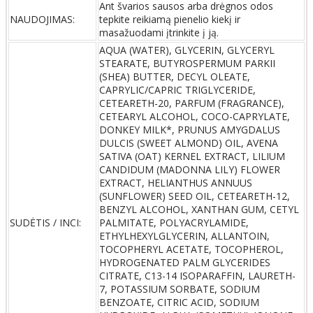
Ant švarios sausos arba drėgnos odos
NAUDOJIMAS:
tepkite reikiamą pienelio kiekį ir
masažuodami įtrinkite į ją.
AQUA (WATER), GLYCERIN, GLYCERYL
STEARATE, BUTYROSPERMUM PARKII
(SHEA) BUTTER, DECYL OLEATE,
CAPRYLIC/CAPRIC TRIGLYCERIDE,
CETEARETH-20, PARFUM (FRAGRANCE),
CETEARYL ALCOHOL, COCO-CAPRYLATE,
DONKEY MILK*, PRUNUS AMYGDALUS
DULCIS (SWEET ALMOND) OIL, AVENA
SATIVA (OAT) KERNEL EXTRACT, LILIUM
CANDIDUM (MADONNA LILY) FLOWER
EXTRACT, HELIANTHUS ANNUUS
(SUNFLOWER) SEED OIL, CETEARETH-12,
BENZYL ALCOHOL, XANTHAN GUM, CETYL
SUDĖTIS / INCI:
PALMITATE, POLYACRYLAMIDE,
ETHYLHEXYLGLYCERIN, ALLANTOIN,
TOCOPHERYL ACETATE, TOCOPHEROL,
HYDROGENATED PALM GLYCERIDES
CITRATE, C13-14 ISOPARAFFIN, LAURETH-
7, POTASSIUM SORBATE, SODIUM
BENZOATE, CITRIC ACID, SODIUM