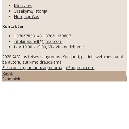
Klientams
Užsakymų istorija
Norų sąrašas
Kontaktai
+37067833143,+37061169807
infolanature.lt@gmail.com
I - V 10.00 - 19.00, VI - VII - nedirbame
2026 © Visos teisės saugomos. Kopijuoti, platinti svetainės turinį
be autorių sutikimo draudžiama.
Elektroninių parduotuvių nuoma
-
eShoprent.com
Rašyk
Skambink