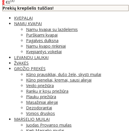
00
€0
0
Prekių krepšelis tuščias!
KVEPALAI
NAMŲ KVAPAI
Namų kvapai su lazdelėmis
Purškiami kvapai
Pagalvės dulksna
Namų kvapo rinkiniai
Kvepiantys vokeliai
LEVANDŲ LAUKAI
ŽVAKĖS
GROŽIO PREKĖS
Kūno prausikliai, dušo želė, skysti muilai
Kūno pieneliai, kremai, sausi aliejai
Veido priežiūra
Rankų ir kojų priežiūra
Plaukų priežiūra
Masažiniai aliejai
Dezodorantai
Vonios druskos
MARSELIO MUILAI
Juodas Provanso muilas
Kieti Marselio muilai