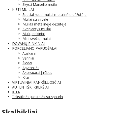
Skysti Marselio muilai
KIETI MUILAI
Specializuoti muilai metalinėje dėžutėje
Muilai su virvele
Muilas metalinėje dėžutėje
Kvepiantys muilai
Muilų rinkiniai
Mini svečių muilai
DOVANŲ RINKINIAI
PORCELIANO PAPUOŠALAI
Auskarai
Vėriniai
Žiedai
Apyrankės
Aksesuarai į rūbus
Kita
VIRTUVINIAI RANKŠLUOSČIAI
AUTENTIŠKI KREPŠIAI
KITA
Tekstilinės juostelės su spauda
Skalbikliai