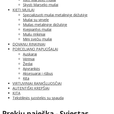
Skysti Marselio muilai
KIETI MUILAI
Specializuoti muilai metalinėje dėžutėje
Muilai su virvele
Muilas metalinėje dėžutėje
Kvepiantys muilai
Muilų rinkiniai
Mini svečių muilai
DOVANŲ RINKINIAI
PORCELIANO PAPUOŠALAI
Auskarai
Vėriniai
Žiedai
Apyrankės
Aksesuarai į rūbus
Kita
VIRTUVINIAI RANKŠLUOSČIAI
AUTENTIŠKI KREPŠIAI
KITA
Tekstilinės juostelės su spauda
Prekių paieška - Sviestas