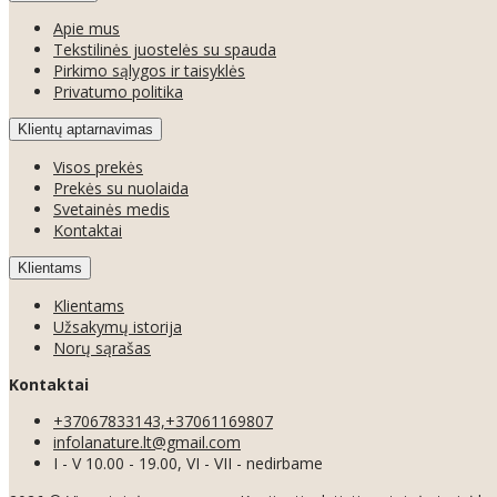
Apie mus
Tekstilinės juostelės su spauda
Pirkimo sąlygos ir taisyklės
Privatumo politika
Klientų aptarnavimas
Visos prekės
Prekės su nuolaida
Svetainės medis
Kontaktai
Klientams
Klientams
Užsakymų istorija
Norų sąrašas
Kontaktai
+37067833143,+37061169807
infolanature.lt@gmail.com
I - V 10.00 - 19.00, VI - VII - nedirbame