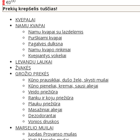
00
€0
0
Prekių krepšelis tuščias!
KVEPALAI
NAMŲ KVAPAI
Namų kvapai su lazdelėmis
Purškiami kvapai
Pagalvės dulksna
Namų kvapo rinkiniai
Kvepiantys vokeliai
LEVANDŲ LAUKAI
ŽVAKĖS
GROŽIO PREKĖS
Kūno prausikliai, dušo želė, skysti muilai
Kūno pieneliai, kremai, sausi aliejai
Veido priežiūra
Rankų ir kojų priežiūra
Plaukų priežiūra
Masažiniai aliejai
Dezodorantai
Vonios druskos
MARSELIO MUILAI
Juodas Provanso muilas
Kieti Marselio muilai