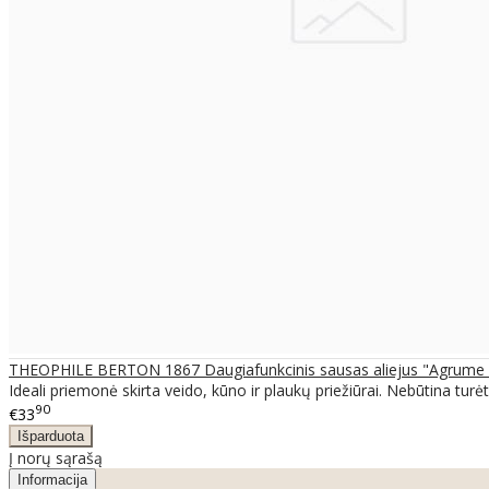
THEOPHILE BERTON 1867 Daugiafunkcinis sausas aliejus "Agrume e
Ideali priemonė skirta veido, kūno ir plaukų priežiūrai. Nebūtina turė
90
€33
Į norų sąrašą
Informacija