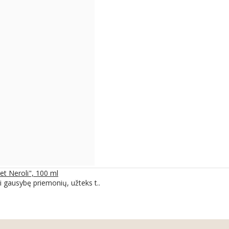
t Neroli", 100 ml
ti gausybę priemonių, užteks t..